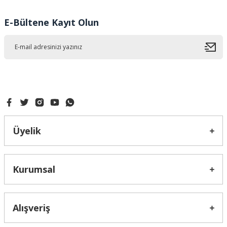
Ürün resmi kalitesiz, bozuk veya görüntülenemiyor.
E-Bültene Kayıt Olun
Ürün açıklamasında eksik bilgiler bulunuyor.
Ürün bilgilerinde hatalar bulunuyor.
Ürün fiyatı diğer sitelerden daha pahalı.
Bu ürüne benzer farklı alternatifler olmalı.
Üyelik
Gönder
Kurumsal
Alışveriş