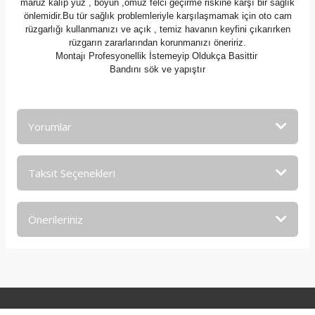
maruz kalıp yüz , boyun ,omuz felci geçirme riskine karşı bir sağlık
önlemidir.Bu tür sağlık problemleriyle karşılaşmamak için oto cam
rüzgarlığı kullanmanızı ve açık , temiz havanın keyfini çıkarırken
rüzgarın zararlarından korunmanızı öneririz.
Montajı Profesyonellik İstemeyip Oldukça Basittir
Bandını sök ve yapıştır
Yorumlar
Taksit Seçenekleri
Bu ürüne ilk yorumu siz yapın!
Önerileriniz
Yorum Yaz
Bu ürünün fiyat bilgisi, resim, ürün açıklamalarında ve diğer
konularda yetersiz gördüğünüz noktaları öneri formunu
kullanarak tarafımıza iletebilirsiniz.
Görüş ve önerileriniz için teşekkür ederiz.