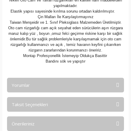
Nıken Oto Cam Ve Tavan rüzgarlıkları en kaliteli ham maddelerden
yapılmaktadır.
Elastik yapısı sayesinde kırılma sorunu ortadan kaldırılmıştır.
Çin Malları İle Karşılaştırmayınız
Taiwan Menşeidir ve 1. Sınıf Pleksiglass Malzemeden Üretilmiştir.
Oto cam rüzgarlığı cam açık seyahat eden sürücülerin aşırı rüzgara
maruz kalıp yüz , boyun ,omuz felci geçirme riskine karşı bir sağlık
önlemidir.Bu tür sağlık problemleriyle karşılaşmamak için oto cam
rüzgarlığı kullanmanızı ve açık , temiz havanın keyfini çıkarırken
rüzgarın zararlarından korunmanızı öneririz.
Montajı Profesyonellik İstemeyip Oldukça Basittir
Bandını sök ve yapıştır
Yorumlar
Taksit Seçenekleri
Bu ürüne ilk yorumu siz yapın!
Önerileriniz
Yorum Yaz