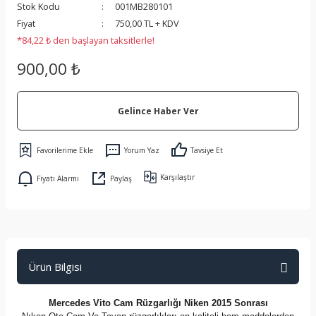
Stok Kodu
001MB280101
 Koruma
Fiyat
750,00 TL + KDV
*84,22 ₺ den başlayan taksitlerle!
900,00 ₺
Gelince Haber Ver
Yorum Yaz
Tavsiye Et
Karşılaştır
Fiyatı Alarmı
Paylaş
Ürün Bilgisi
Mercedes Vito Cam Rüzgarlığı Niken 2015 Sonrası