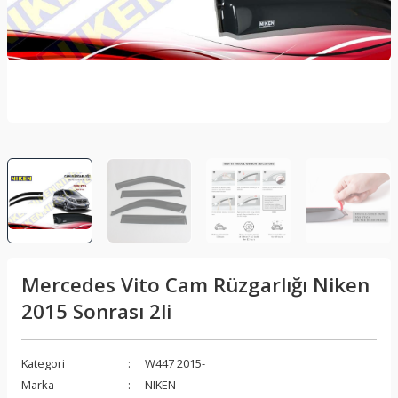
lar
Sis Lambası
Folyo - Karbon Kaplama
Su Isıtıcı - Kettle
nleri
Xenon Far
Telefon Tutucu
aleti
Vantilatör
Vites Topuzu
releri
Mercedes Vito Cam Rüzgarlığı Niken
2015 Sonrası 2li
Kategori
W447 2015-
Marka
NIKEN