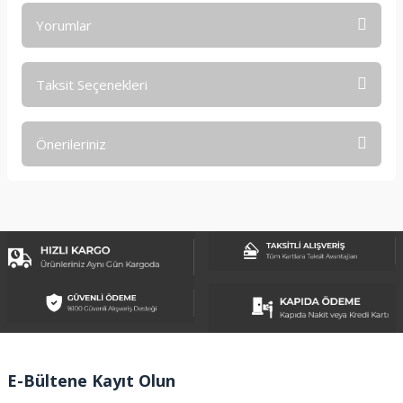
Yorumlar
Taksit Seçenekleri
Bu ürüne ilk yorumu siz yapın!
Önerileriniz
Yorum Yaz
Bu ürünün fiyat bilgisi, resim, ürün açıklamalarında ve diğer
konularda yetersiz gördüğünüz noktaları öneri formunu
kullanarak tarafımıza iletebilirsiniz.
Görüş ve önerileriniz için teşekkür ederiz.
Ürün resmi kalitesiz, bozuk veya görüntülenemiyor.
Ürün açıklamasında eksik bilgiler bulunuyor.
Ürün bilgilerinde hatalar bulunuyor.
Ürün fiyatı diğer sitelerden daha pahalı.
E-Bültene Kayıt Olun
Bu ürüne benzer farklı alternatifler olmalı.