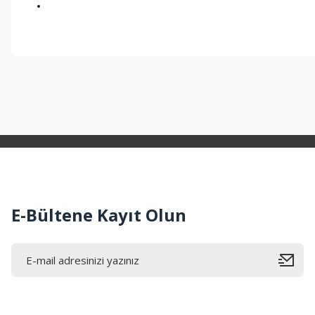
Bu ürünün fiyat bilgisi, resim, ürün açıklamalarında ve diğer konul
Görüş ve önerileriniz için teşekkür ederiz.
Ürün resmi kalitesiz, bozuk veya görüntülenemiyor.
Ürün açıklamasında eksik bilgiler bulunuyor.
Ürün bilgilerinde hatalar bulunuyor.
Ürün fiyatı diğer sitelerden daha pahalı.
Bu ürüne benzer farklı alternatifler olmalı.
E-Bültene Kayıt Olun