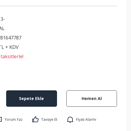
3-
AL
81647787
 TL + KDV
aksitlerle!
Sepete Ekle
Hemen Al
Yorum Yaz
Tavsiye Et
Fiyatı Alarmı