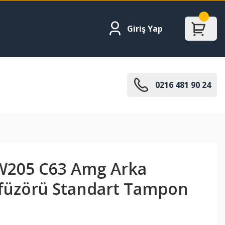
Giriş Yap
0216 481 90 24
W205 C63 Amg Arka
füzörü Standart Tampon