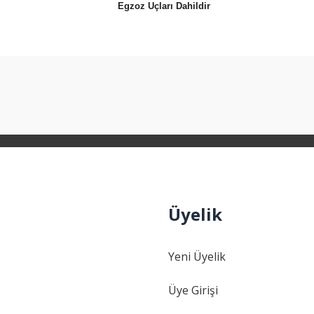
Egzoz Uçları Dahildir
arda yetersiz gördüğünüz noktaları öneri formunu kullanarak tarafımıza ilet
Bu ürüne ilk yorumu siz yapın!
Yorum Yaz
Üyelik
Yeni Üyelik
Gönder
Üye Girişi