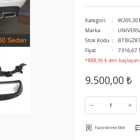
Kategori
W205 201
Marka
UNIVERS
Stok Kodu
BTBGZ87
Fiyat
7.916,67
*888,96 ₺ den başlayan t
9.500,00 ₺