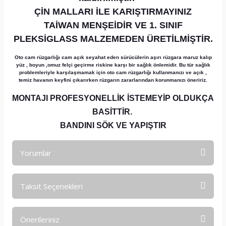
ÇİN MALLARI İLE KARIŞTIRMAYINIZ
TAİWAN MENŞEİDİR VE 1. SINIF
PLEKSİGLASS MALZEMEDEN ÜRETİLMİŞTİR.
Oto cam rüzgarlığı cam açık seyahat eden sürücülerin aşırı rüzgara maruz kalıp
yüz , boyun ,omuz felçi geçirme riskine karşı bir sağlık önlemidir. Bu tür sağlık
problemleriyle karşılaşmamak için oto cam rüzgarlığı kullanmanızı ve açık ,
temiz havanın keyfini çıkarırken rüzgarın zararlarından korunmanızı öneririz.
MONTAJI PROFESYONELLİK İSTEMEYİP OLDUKÇA
BASİTTİR.
BANDINI SÖK VE YAPIŞTIR
Yorumlar
Taksit Seçenekleri
Bu ürüne ilk yorumu siz yapın!
Önerileriniz
Yorum Yaz