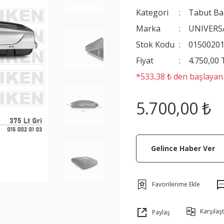
Kategori
Tabut Ba
Marka
UNIVERS
Stok Kodu
0150020
Fiyat
4.750,00
*533,38 ₺ den başlayan t
5.700,00 ₺
Gelince Haber Ver
Karşılaşt
Paylaş