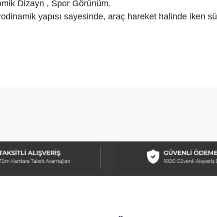
nomik Dizayn , Spor Görünüm.
erodinamik yapısı sayesinde, araç hareket halinde iken sü
arda yetersiz gördüğünüz noktaları öneri formunu kullanarak tarafımıza ilet
Bu ürüne ilk yorumu siz yapın!
Yorum Yaz