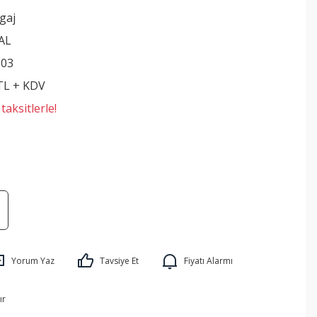
gaj
AL
103
 TL + KDV
aksitlerle!
Yorum Yaz
Tavsiye Et
Fiyatı Alarmı
ır