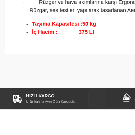
·
Rüzgar ve hava akımlarına karşı Ergo
Rüzgar, ses testleri yapılarak tasarlanan A
Taşıma Kapasitesi :50 kg
İç Hacim : 375 Lt
Bu ürünün fiyat bilgisi, resim, ürün açıklamalarında ve diğer konul
Görüş ve önerileriniz için teşekkür ederiz.
Ürün resmi kalitesiz, bozuk veya görüntülenemiyor.
Ürün açıklamasında eksik bilgiler bulunuyor.
Ürün bilgilerinde hatalar bulunuyor.
Ürün fiyatı diğer sitelerden daha pahalı.
Bu ürüne benzer farklı alternatifler olmalı.