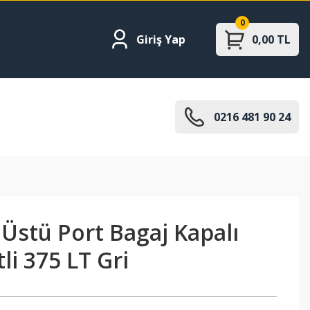
0
Giriş Yap
0,00 TL
0216 481 90 24
Üstü Port Bagaj Kapalı
tli 375 LT Gri