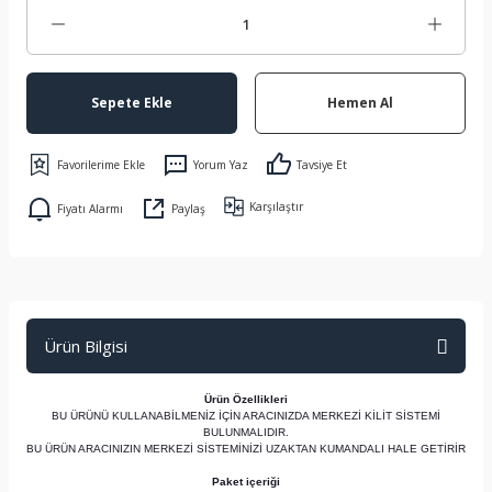
Sepete Ekle
Hemen Al
Yorum Yaz
Tavsiye Et
Karşılaştır
Fiyatı Alarmı
Paylaş
Ürün Bilgisi
Ürün Özellikleri
BU ÜRÜNÜ KULLANABİLMENİZ İÇİN ARACINIZDA MERKEZİ KİLİT SİSTEMİ
BULUNMALIDIR.
BU ÜRÜN ARACINIZIN MERKEZİ SİSTEMİNİZİ UZAKTAN KUMANDALI HALE GETİRİR
Paket içeriği