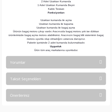
2 Adet Uzaktan Kumanda
1 Adet Uzaktan Kumanda Beyni
Kablo Tesisatı
Fonksiyonları
Uzaktan kumanda ile açma
Uzaktan kumanda ile kapama
Uzaktan kumanda ile bagaj açma
Ürünün bagaj motoru çıkışı vardır. Aracınızda bagaj motoru yok ise dükkan
ürünlerimizde bagaj açma motoru alabilirsiniz. Aracınızın bagaj kilit sisteminin bagaj
motoru uyumlu olup olmadığını ustanıza danışınız.
Paketin içerisinde 2 adet kumanda bulunmaktadır.
Uygunluk
Ürün tüm araç markalarına uyumludur.
Yorumlar
Taksit Seçenekleri
Bu ürüne ilk yorumu siz yapın!
Önerileriniz
Yorum Yaz
Bu ürünün fiyat bilgisi, resim, ürün açıklamalarında ve diğer