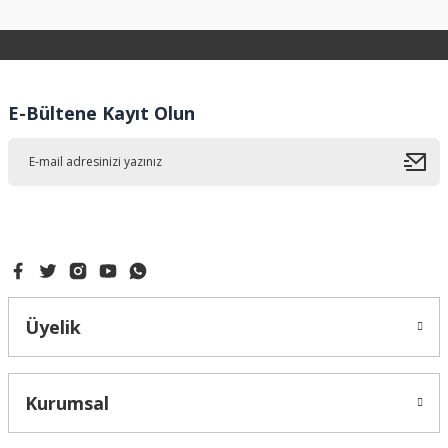
konularda yetersiz gördüğünüz noktaları öneri formunu
kullanarak tarafımıza iletebilirsiniz.
Görüş ve önerileriniz için teşekkür ederiz.
Ürün resmi kalitesiz, bozuk veya görüntülenemiyor.
E-Bültene Kayıt Olun
Ürün açıklamasında eksik bilgiler bulunuyor.
Ürün bilgilerinde hatalar bulunuyor.
Ürün fiyatı diğer sitelerden daha pahalı.
Bu ürüne benzer farklı alternatifler olmalı.
Üyelik
Gönder
Kurumsal