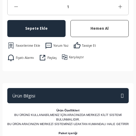
Sepete Ekle
Hemen Al
Yorum Yaz
Tavsiye Et
Karşılaştır
Fiyatı Alarmı
Paylaş
Ürün Bilgisi
Ürün Özellikleri
BU ÜRÜNÜ KULLANABİLMENİZ İÇİN ARACINIZDA MERKEZİ KİLİT SİSTEMİ
BULUNMALIDIR.
BU ÜRÜN ARACINIZIN MERKEZİ SİSTEMİNİZİ UZAKTAN KUMANDALI HALE GETİRİR
Paket içeriği