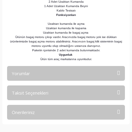
2 Adet Uzaktan Kumanda
1 Adet Uzaktan Kumanda Beyni
Kablo Tesisatı
Fonksiyonları
Uzaktan kumanda ile açma
Uzaktan kumanda ile kapama
Uzaktan kumanda ile bagaj açma
Ürünün bagaj motoru çıkışı vardır. Aracınızda bagaj motoru yok ise dükkan
ürünlerimizde bagaj açma motoru alabilirsiniz. Aracınızın bagaj kilit sisteminin bagaj
motoru uyumlu olup olmadığını ustanıza danışınız.
Paketin içerisinde 2 adet kumanda bulunmaktadır.
Uygunluk
Ürün tüm araç markalarına uyumludur.
Yorumlar
Taksit Seçenekleri
Bu ürüne ilk yorumu siz yapın!
Önerileriniz
Yorum Yaz
Bu ürünün fiyat bilgisi, resim, ürün açıklamalarında ve diğer