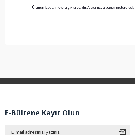
Ürünün bagaj motoru çıkışı vardır. Aracınızda bagaj motoru yok 
Bu ürünün fiyat bilgisi, resim, ürün açıklamalarında ve diğer konul
Görüş ve önerileriniz için teşekkür ederiz.
Ürün resmi kalitesiz, bozuk veya görüntülenemiyor.
Ürün açıklamasında eksik bilgiler bulunuyor.
Ürün bilgilerinde hatalar bulunuyor.
Ürün fiyatı diğer sitelerden daha pahalı.
Bu ürüne benzer farklı alternatifler olmalı.
E-Bültene Kayıt Olun