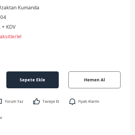
Uzaktan Kumanda
104
L + KDV
ksitlerle!
Sepete Ekle
Hemen Al
Yorum Yaz
Tavsiye Et
Fiyatı Alarmı
ır