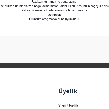
Uzaktan kumanda ile bagaj açma
ise dükkan ürünlerimizde bagaj açma motoru alabilirsiniz. Aracınızın bagaj kilit si
Paketin içerisinde 2 adet kumanda bulunmaktadır.
Uygunluk
Ürün tüm araç markalarına uyumludur.
arda yetersiz gördüğünüz noktaları öneri formunu kullanarak tarafımıza ilet
Bu ürüne ilk yorumu siz yapın!
Yorum Yaz
Üyelik
Yeni Üyelik
Gönder