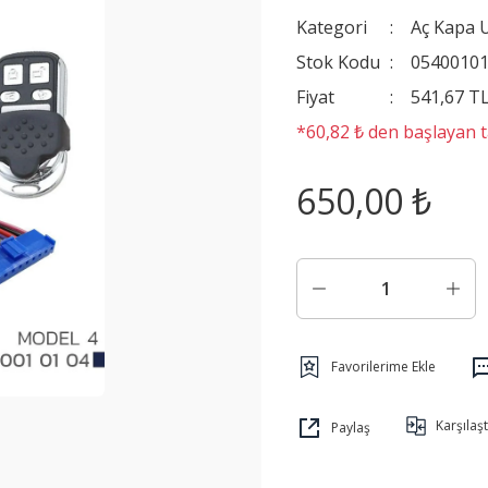
Kategori
Aç Kapa 
Stok Kodu
0540010
Fiyat
541,67 T
*60,82 ₺ den başlayan ta
650,00 ₺
Karşılaşt
Paylaş