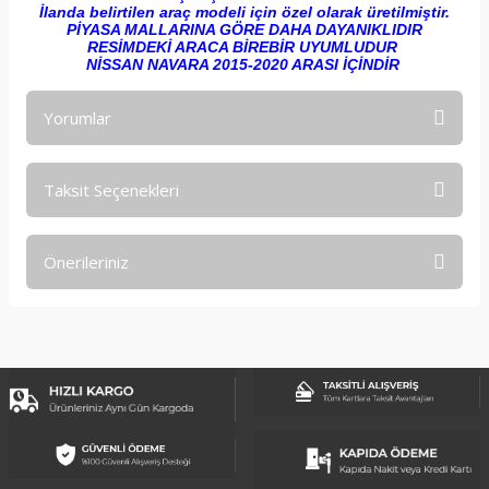
İlanda belirtilen araç modeli için özel olarak üretilmiştir.
PİYASA MALLARINA GÖRE DAHA DAYANIKLIDIR
RESİMDEKİ ARACA BİREBİR UYUMLUDUR
NİSSAN NAVARA 2015-2020 ARASI İÇİNDİR
Yorumlar
Taksit Seçenekleri
Bu ürüne ilk yorumu siz yapın!
Önerileriniz
Yorum Yaz
Bu ürünün fiyat bilgisi, resim, ürün açıklamalarında ve diğer
konularda yetersiz gördüğünüz noktaları öneri formunu
kullanarak tarafımıza iletebilirsiniz.
Görüş ve önerileriniz için teşekkür ederiz.
Ürün resmi kalitesiz, bozuk veya görüntülenemiyor.
Ürün açıklamasında eksik bilgiler bulunuyor.