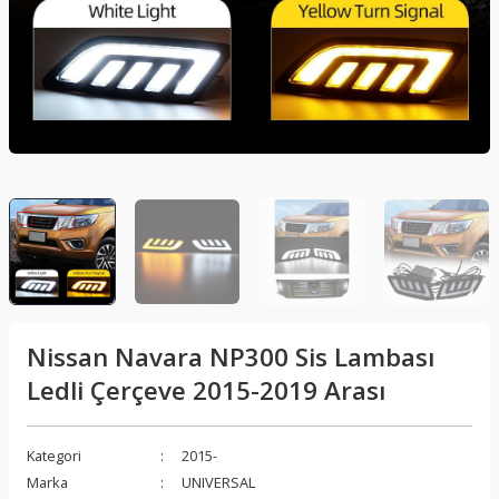
lar
Sis Lambası
Folyo - Karbon Kaplama
Su Isıtıcı - Kettle
nleri
Xenon Far
Telefon Tutucu
aleti
Vantilatör
Vites Topuzu
releri
Nissan Navara NP300 Sis Lambası
Ledli Çerçeve 2015-2019 Arası
Kategori
2015-
Marka
UNIVERSAL