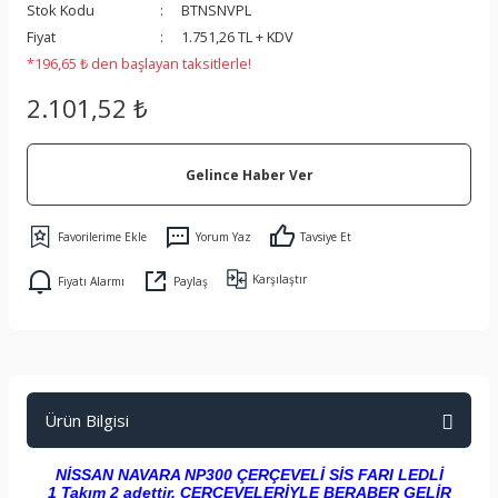
Stok Kodu
BTNSNVPL
 Koruma
Fiyat
1.751,26 TL + KDV
*196,65 ₺ den başlayan taksitlerle!
2.101,52 ₺
Gelince Haber Ver
Yorum Yaz
Tavsiye Et
Karşılaştır
Fiyatı Alarmı
Paylaş
Ürün Bilgisi
NİSSAN NAVARA NP300 ÇERÇEVELİ SİS FARI LEDLİ
1 Takım 2 adettir. ÇERÇEVELERİYLE BERABER GELİR