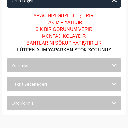
Ürün Bilgisi
ARACINIZI GÜZELLEŞTİRİR
TAKIM FİYATIDIR
ŞIK BİR GÖRÜNÜM VERİR
MONTAJI KOLAYDIR
BANTLARINI SÖKÜP YAPIŞTIRILIR
LÜTFEN ALIM YAPARKEN STOK SORUNUZ
Yorumlar
Taksit Seçenekleri
Bu ürüne ilk yorumu siz yapın!
Önerileriniz
Yorum Yaz
Bu ürünün fiyat bilgisi, resim, ürün açıklamalarında ve diğer
konularda yetersiz gördüğünüz noktaları öneri formunu