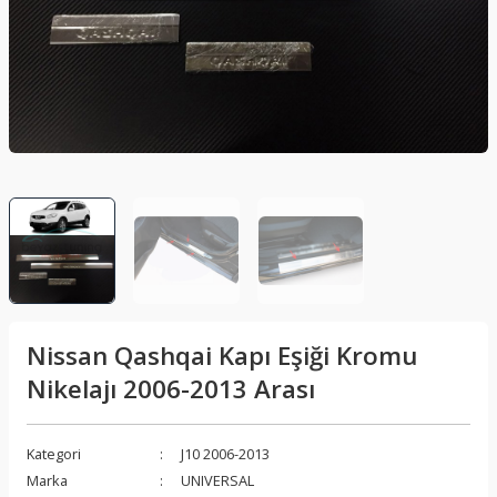
lar
Sis Lambası
Folyo - Karbon Kaplama
Su Isıtıcı - Kettle
nleri
Xenon Far
Telefon Tutucu
aleti
Vantilatör
Vites Topuzu
releri
Nissan Qashqai Kapı Eşiği Kromu
Nikelajı 2006-2013 Arası
Kategori
J10 2006-2013
Marka
UNIVERSAL