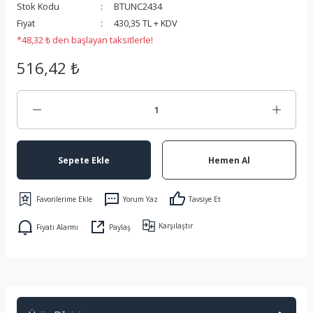
Stok Kodu
BTUNC2434
 Koruma
Fiyat
430,35 TL + KDV
*48,32 ₺ den başlayan taksitlerle!
516,42 ₺
Sepete Ekle
Hemen Al
Yorum Yaz
Tavsiye Et
Karşılaştır
Fiyatı Alarmı
Paylaş