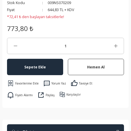
Stok Kodu
009NS070209
 Koruma
Fiyat
644,83 TL + KDV
*72,41 ₺ den başlayan taksitlerle!
773,80 ₺
Sepete Ekle
Hemen Al
Yorum Yaz
Tavsiye Et
Karşılaştır
Fiyatı Alarmı
Paylaş