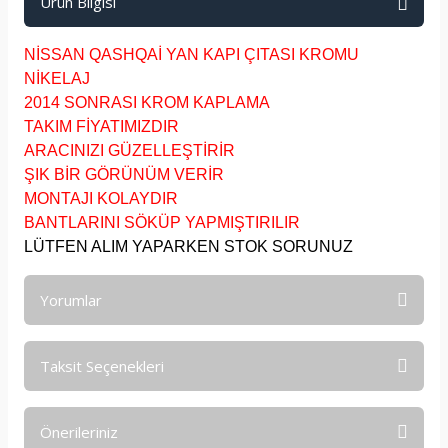
Ürün Bilgisi
NİSSAN QASHQAİ YAN KAPI ÇITASI KROMU
NİKELAJ
2014 SONRASI KROM KAPLAMA
TAKIM FİYATIMIZDIR
ARACINIZI GÜZELLEŞTİRİR
ŞIK BİR GÖRÜNÜM VERİR
MONTAJI KOLAYDIR
BANTLARINI SÖKÜP YAPMIŞTIRILIR
LÜTFEN ALIM YAPARKEN STOK SORUNUZ
Yorumlar
Taksit Seçenekleri
Bu ürüne ilk yorumu siz yapın!
Önerileriniz
Yorum Yaz