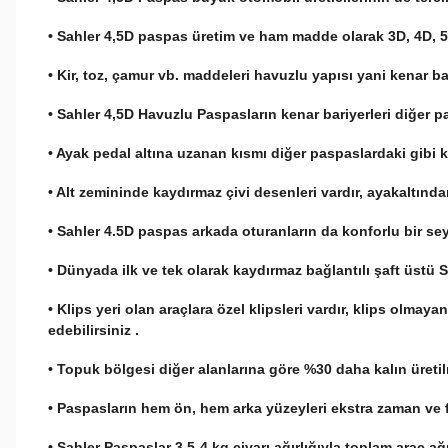
• Sahler 4,5D paspas üretim ve ham madde olarak 3D, 4D, 5D
• Kir, toz, çamur vb. maddeleri havuzlu yapısı yani kenar 
• Sahler 4,5D Havuzlu Paspasların kenar bariyerleri diğer pa
• Ayak pedal altına uzanan kısmı diğer paspaslardaki gibi ke
• Alt zemininde kaydırmaz çivi desenleri vardır, ayakaltınd
• Sahler 4.5D paspas arkada oturanların da konforlu bir se
• Dünyada ilk ve tek olarak kaydırmaz bağlantılı şaft üstü 
• Klips yeri olan araçlara özel klipsleri vardır, klips olmay
edebilirsiniz .
• Topuk bölgesi diğer alanlarına göre %30 daha kalın üreti
• Paspasların hem ön, hem arka yüzeyleri ekstra zaman ve fi
• Sahler Paspaslar 3,5-4 kg civarı ağırlığıyla toplam araç a