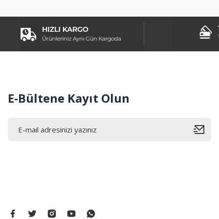
Ürün açıklamasında eksik bilgiler bulunuyor.
Ürün bilgilerinde hatalar bulunuyor.
Ürün fiyatı diğer sitelerden daha pahalı.
Bu ürüne benzer farklı alternatifler olmalı.
E-Bültene Kayıt Olun