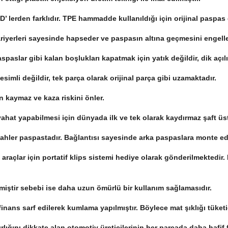
’ lerden farklıdır. TPE hammadde kullanıldığı için orijinal paspas
bariyerleri sayesinde hapseder ve paspasın altına geçmesini engell
spaslar gibi kalan boşlukları kapatmak için yatık değildir, dik açıl
simli değildir, tek parça olarak orijinal parça gibi uzamaktadır.
an kaymaz ve kaza riskini önler.
yahat yapabilmesi için dünyada ilk ve tek olarak kaydırmaz şaft üs
Sahler paspastadır. Bağlantısı sayesinde arka paspaslara monte edi
an araçlar için portatif klips sistemi hediye olarak gönderilmektedir
lmiştir sebebi ise daha uzun ömürlü bir kullanım sağlamasıdır.
nans sarf edilerek kumlama yapılmıştır. Böylece mat şıklığı tüketi
ğırlığını dikkate alan otomotiv üreticilerinin her parçada daha haf