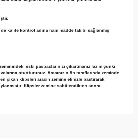
iştir.
hem de kalite kontrol adına ham madde takibi sağlanmış
zeminindeki eski paspaslarınızı çıkartmanız lazım çünki
uvalarına oturtturunuz. Aracınızın ön taraflarında zeminde
en çıkan klipsleri aracın zemine elinizle bastırarak
ylanmıstır .Klipsler zemine sabitlendikten sonra
ebilirsiniz.