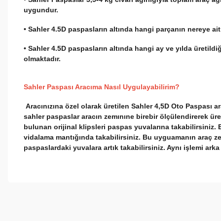
uygundur.
• Sahler 4.5D paspasların altında hangi parçanın nereye ai
• Sahler 4.5D paspasların altında hangi ay ve yılda üretild
olmaktadır.
Sahler Paspası Aracıma Nasıl Uygulayabilirim?
Aracınızına özel olarak üretilen Sahler 4,5D Oto Paspası a
sahler paspaslar aracın zemınıne birebir ölçülendirerek ür
bulunan orijinal klipsleri paspas yuvalarına takabilirsiniz.
vidalama mantığında takabilirsiniz. Bu uyguamanın araç ze
paspaslardaki yuvalara artık takabilirsiniz. Aynı işlemi ark
Bu ürünün fiyat bilgisi, resim, ürün açıklamalarında ve diğer konul
Görüş ve önerileriniz için teşekkür ederiz.
Ürün resmi kalitesiz, bozuk veya görüntülenemiyor.