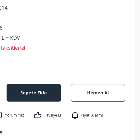
014
6
 TL + KDV
aksitlerle!
Sepete Ekle
Hemen Al
Yorum Yaz
Tavsiye Et
Fiyatı Alarmı
ır