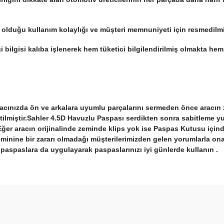
t olduğu kullanım kolaylığı ve müşteri memnuniyeti için resmedilm
iği bilgisi kalıba işlenerek hem tüketici bilgilendirilmiş olmakta 
racınızda ön ve arkalara uyumlu parçalarını sermeden önce aracın 
etilmiştir.Sahler 4.5D Havuzlu Paspası serdikten sonra sabitleme y
 Eğer aracın orijinalinde zeminde klips yok ise Paspas Kutusu içind
minine bir zararı olmadağı müşterilerimizden gelen yorumlarla ona
a paspaslara da uygulayarak paspaslarınızı iyi günlerde kullanın .
arda yetersiz gördüğünüz noktaları öneri formunu kullanarak tarafımıza ilet
Bu ürüne ilk yorumu siz yapın!
Yorum Yaz