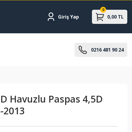
0
Giriş Yap
0,00 TL
0216 481 90 24
 D Havuzlu Paspas 4,5D
6-2013