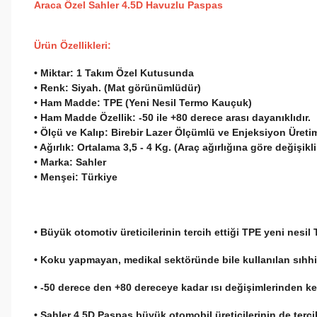
A
raca Özel Sahler 4.5D Havuzlu Paspas
Ürün Özellikleri:
• Miktar:
1 Takım Özel Kutusunda
• Renk:
Siyah. (Mat görünümlüdür)
• Ham Madde:
TPE (Yeni Nesil Termo Kauçuk)
• Ham Madde Özellik:
-50 ile +80 derece arası dayanıklıdır.
• Ölçü ve Kalıp:
Birebir Lazer Ölçümlü ve Enjeksiyon Üretim 
• Ağırlık:
Ortalama 3,5 - 4 Kg. (Araç ağırlığına göre değişikli
• Marka:
Sahler
• Menşei:
Türkiye
• Büyük otomotiv üreticilerinin tercih ettiği TPE yeni nes
• Koku yapmayan, medikal sektöründe bile kullanılan sıhhi,
• -50 derece den +80 dereceye kadar ısı değişimlerinden k
• Sahler 4,5D Paspas büyük otomobil üreticilerinin de tercih