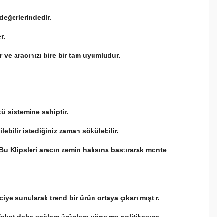
 değerlerindedir.
er.
ır ve aracınızı bire bir tam uyumludur.
tü sistemine sahiptir.
lebilir istediğiniz zaman sökülebilir.
. Bu Klipsleri aracın zemin halısına bastırarak monte
ciye sunularak trend bir ürün ortaya çıkarılmıştır.
if fakat daha sağlam ürünlere yönelme politikasına