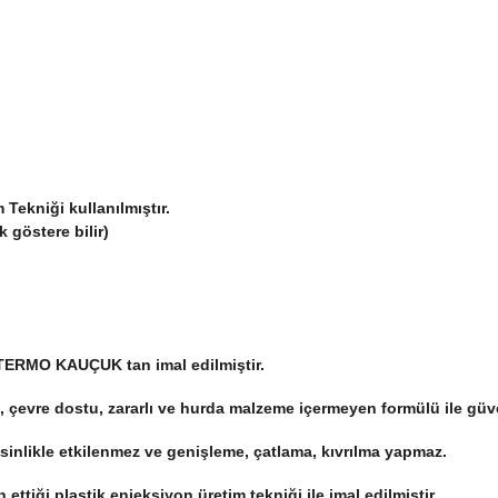
Tekniği kullanılmıştır.
k göstere bilir)
il TERMO KAUÇUK tan imal edilmiştir.
 çevre dostu, zararlı ve hurda malzeme içermeyen formülü ile güve
esinlikle etkilenmez ve genişleme, çatlama, kıvrılma yapmaz.
 ettiği plastik enjeksiyon üretim tekniği ile imal edilmiştir.