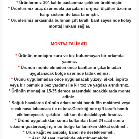
*
Ürünlerimiz 304 kalite paslanmaz çelikten üretilmiştir.
*
Ürünlerimiz araç üzerindeki parçaların orijinal ölçüleri üzerine
kalıp sistemi ile tasarlanmıştır.
*
Ürünlerimiz arkasında bulunan çift taraflı bant sayesinde kolay
montaj imkanı sağlar.
MONTAJ TALİMATI
*
Ürünün montajını kuru ve toz bulunmayan bir ortamda
yapınız.
*
Ürünün monte etmeden önce bantlarını çıkartmadan
uygulanacak bölge üzerinde tatbik ediniz.
*
Ürünü uygulamadan önce uygulanacak yüzeyi alkol, ispirto
veya bir pamuklu bez yardımı ile kir toz ve yağdan arındırınız.
*
Ürünün montajını 15-35 derece arasındaki sıcaklıklarda monte
ediniz.
*
Soğuk havalarda ürünün arkasındaki bandı fön makinesi veya
sıcak hava tabancası ile ısıtınız.Gerektiğinde çift taraflı bandı
etkilemeyecek şekilde silikon ile destekleyebilirsiniz.
*
Ürünü uyguladıktan sonra kullanılan bant 24 saat sonra
etkisini göstereceği için bu bölge kullanırken dikkat edilmeli.
*
Ürün kağıt ve ambalaj bandı ile desteklenmeli.
*
Araç 24 saat içerisinde yıkatılmamalıdır.