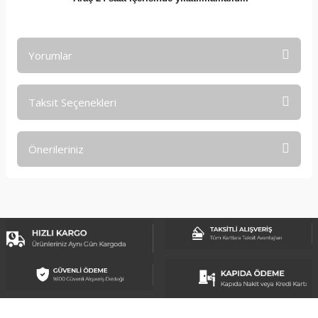
Yorumlar
Taksit Seçenekleri
Bu ürüne ilk yorumu siz yapın!
Önerileriniz
Yorum Yaz
Bu ürünün fiyat bilgisi, resim, ürün açıklamalarında ve diğer
konularda yetersiz gördüğünüz noktaları öneri formunu
kullanarak tarafımıza iletebilirsiniz.
Görüş ve önerileriniz için teşekkür ederiz.
Ürün resmi kalitesiz, bozuk veya görüntülenemiyor.
Ürün açıklamasında eksik bilgiler bulunuyor.
Ürün bilgilerinde hatalar bulunuyor.