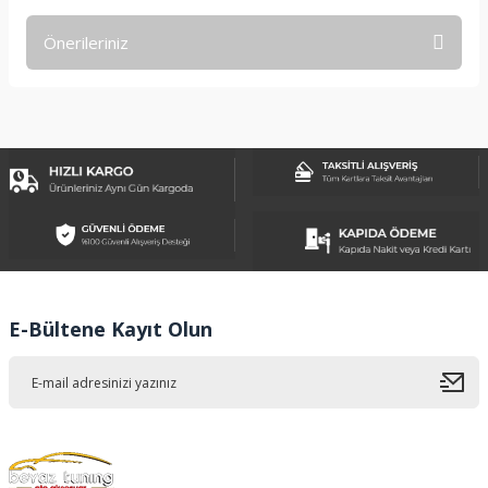
Önerileriniz
Yorum Yaz
Bu ürünün fiyat bilgisi, resim, ürün açıklamalarında ve diğer
konularda yetersiz gördüğünüz noktaları öneri formunu
kullanarak tarafımıza iletebilirsiniz.
Görüş ve önerileriniz için teşekkür ederiz.
Ürün resmi kalitesiz, bozuk veya görüntülenemiyor.
Ürün açıklamasında eksik bilgiler bulunuyor.
Ürün bilgilerinde hatalar bulunuyor.
Ürün fiyatı diğer sitelerden daha pahalı.
E-Bültene Kayıt Olun
Bu ürüne benzer farklı alternatifler olmalı.
Gönder