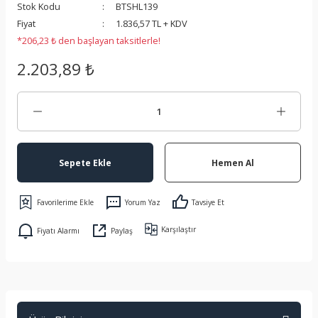
Stok Kodu
BTSHL139
 Koruma
Fiyat
1.836,57 TL + KDV
*206,23 ₺ den başlayan taksitlerle!
2.203,89 ₺
Sepete Ekle
Hemen Al
Yorum Yaz
Tavsiye Et
Karşılaştır
Fiyatı Alarmı
Paylaş