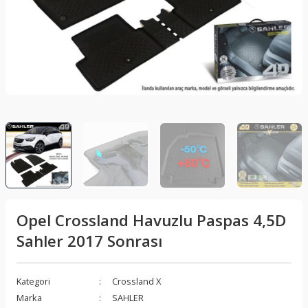
lar
Sis Lambası
Folyo - Karbon Kaplama
Su Isıtıcı - Kettle
nleri
Xenon Far
Telefon Tutucu
aleti
Vantilatör
Vites Topuzu
releri
Opel Crossland Havuzlu Paspas 4,5D
Sahler 2017 Sonrası
Kategori
Crossland X
Marka
SAHLER