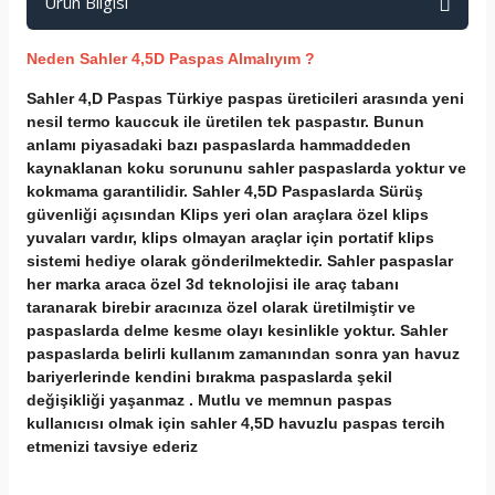
Ürün Bilgisi
Neden Sahler 4,5D Paspas Almalıyım ?
Sahler 4,D Paspas Türkiye paspas üreticileri arasında yeni
nesil termo kauccuk ile üretilen tek paspastır. Bunun
anlamı piyasadaki bazı paspaslarda hammaddeden
kaynaklanan koku sorununu sahler paspaslarda yoktur ve
kokmama garantilidir. Sahler 4,5D Paspaslarda Sürüş
güvenliği açısından Klips yeri olan araçlara özel klips
yuvaları vardır, klips olmayan araçlar için portatif klips
sistemi hediye olarak gönderilmektedir. Sahler paspaslar
her marka araca özel 3d teknolojisi ile araç tabanı
taranarak birebir aracınıza özel olarak üretilmiştir ve
paspaslarda delme kesme olayı kesinlikle yoktur. Sahler
paspaslarda belirli kullanım zamanından sonra yan havuz
bariyerlerinde kendini bırakma paspaslarda şekil
değişikliği yaşanmaz . Mutlu ve memnun paspas
kullanıcısı olmak için sahler 4,5D havuzlu paspas tercih
etmenizi tavsiye ederiz