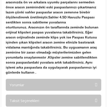
aracınızda ön ve arkalara uyumlu parçalarını sermeden
önce aracın zeminindeki eski paspaslarınızı çıkartmanız
lazım çünki sahler paspaslar aracın zemınıne birebir
ölçülendirerek üretilmiştir.Sahler 4.5D Havuzlu Paspası
serdikten sonra sabitleme yuvalarına
oturtturunuz. Aracınızın ön taraflarında zeminde bulunan
orijinal klipsleri paspas yuvalarına takabilirsiniz. Eğer
aracın orijinalinde zeminde klips yok ise Paspas Kutusu
içinden çıkan klipsleri aracın zemine elinizle bastırarak
vidalama mantığında takabilirsiniz. Bu uyguamanın araç
zeminine bir zararı olmadağı müşterilerimizden gelen
yorumlarla onaylanmıstır .Klipsler zemine sabitlendikten
sonra paspaslardaki yuvalara artık takabilirsiniz. Aynı
işlemi arka paspaslara da uygulayarak paspaslarınızı iyi
günlerde kullanın .
Yorumlar
Taksit Seçenekleri
Bu ürüne ilk yorumu siz yapın!