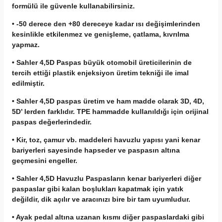
formülü ile güvenle kullanabilirsiniz.
• -50 derece den +80 dereceye kadar ısı değişimlerinden
kesinlikle etkilenmez ve genişleme, çatlama, kıvrılma
yapmaz.
• Sahler 4,5D Paspas büyük otomobil üreticilerinin de
tercih ettiği plastik enjeksiyon üretim tekniği ile imal
edilmiştir.
• Sahler 4,5D paspas üretim ve ham madde olarak 3D, 4D,
5D’ lerden farklıdır. TPE hammadde kullanıldığı için orijinal
paspas değerlerindedir.
• Kir, toz, çamur vb. maddeleri havuzlu yapısı yani kenar
bariyerleri sayesinde hapseder ve paspasın altına
geçmesini engeller.
• Sahler 4,5D Havuzlu Paspasların kenar bariyerleri diğer
paspaslar gibi kalan boşlukları kapatmak için yatık
değildir, dik açılır ve aracınızı bire bir tam uyumludur.
• Ayak pedal altına uzanan kısmı diğer paspaslardaki gibi