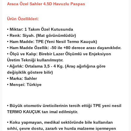
A
raca Özel Sahler 4.5D Havuzlu Paspas
Ürün Özellikleri:
• Miktar:
1 Takım Özel Kutusunda
• Renk:
Siyah. (Mat görünümlüdür)
• Ham Madde:
TPE (Yeni Nesil Termo Kauçuk)
• Ham Madde Özellik:
-50 ile +80 derece arası dayanıklıdır.
• Ölçü ve Kalıp:
Birebir Lazer Ölçümlü ve Enjeksiyon
Üretim Tekniği kullanılmıştır.
• Ağırlık:
Ortalama 3,5 - 4 Kg. (Araç ağırlığına göre
değişiklik göstere bilir)
• Marka:
Sahler
• Menşei:
Türkiye
• Büyük otomotiv üreticilerinin tercih ettiği TPE yeni nesil
TERMO KAUÇUK tan imal edilmiştir.
• Koku yapmayan, medikal sektöründe bile kullanılan
sıhhi, çevre dostu, zararlı ve hurda malzeme içermeyen