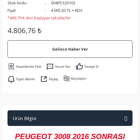
Stok Kodu
004PE320103
 Koruma
Fiyat
4.005,63 TL + KDV
*449,79 ₺ den başlayan taksitlerle!
4.806,76 ₺
Gelince Haber Ver
Yorum Yaz
Tavsiye Et
Karşılaştır
Fiyatı Alarmı
Paylaş
Ürün Bilgisi
PEUGEOT 3008 2016 SONRASI