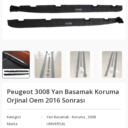
lar
Sis Lambası
Folyo - Karbon Kaplama
Su Isıtıcı - Kettle
nleri
Xenon Far
Telefon Tutucu
aleti
Vantilatör
Vites Topuzu
releri
Peugeot 3008 Yan Basamak Koruma
Orjinal Oem 2016 Sonrası
Kategori
Yan Basamak - Koruma
,
3008
Marka
UNIVERSAL