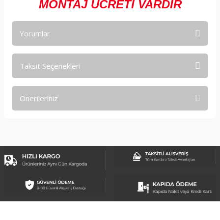
MONTAJ ÜCRETİ VARDIR
Yorumlar
Taksit Seçenekleri
Bu ürüne ilk yorumu siz yapın!
Önerileriniz
Yorum Yaz
Bu ürünün fiyat bilgisi, resim, ürün açıklamalarında ve diğer
konularda yetersiz gördüğünüz noktaları öneri formunu
kullanarak tarafımıza iletebilirsiniz.
Görüş ve önerileriniz için teşekkür ederiz.
Ürün resmi kalitesiz, bozuk veya görüntülenemiyor.
Ürün açıklamasında eksik bilgiler bulunuyor.
Ürün bilgilerinde hatalar bulunuyor.
Ürün fiyatı diğer sitelerden daha pahalı.