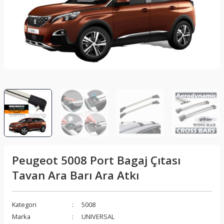
lar
Sis Lambası
Folyo - Karbon Kaplama
Su Isıtıcı - Kettle
nleri
Xenon Far
Telefon Tutucu
aleti
Vantilatör
Vites Topuzu
releri
Peugeot 5008 Port Bagaj Çıtası
Tavan Ara Barı Ara Atkı
Kategori
5008
Marka
UNIVERSAL