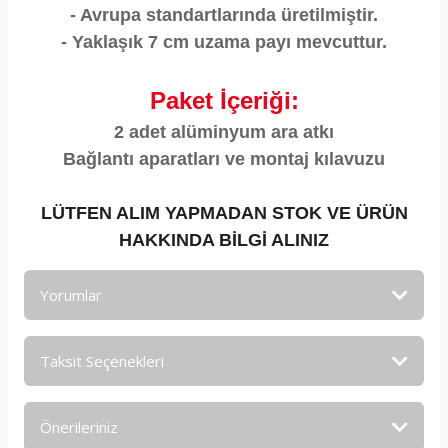
- Avrupa standartlarında üretilmiştir.
- Yaklaşık 7 cm uzama payı mevcuttur.
Paket İçeriği:
2 adet alüminyum ara atkı
Bağlantı aparatları ve montaj kılavuzu
LÜTFEN ALIM YAPMADAN STOK VE ÜRÜN
HAKKINDA BİLGİ ALINIZ
Yorumlar
Taksit Seçenekleri
Bu ürüne ilk yorumu siz yapın!
Önerileriniz
Yorum Yaz