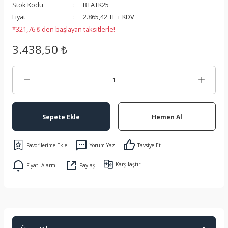
Stok Kodu
BTATK25
 Koruma
Fiyat
2.865,42 TL + KDV
*321,76 ₺ den başlayan taksitlerle!
3.438,50 ₺
Sepete Ekle
Hemen Al
Yorum Yaz
Tavsiye Et
Karşılaştır
Fiyatı Alarmı
Paylaş