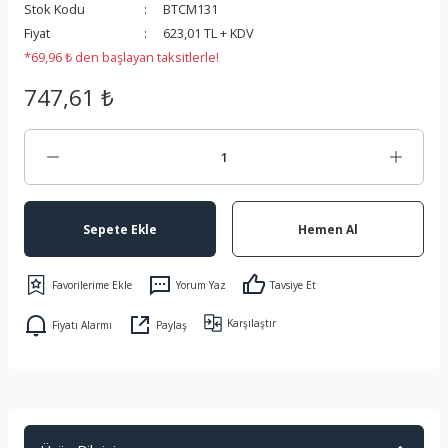
Stok Kodu
BTCM131
 Koruma
Fiyat
623,01 TL + KDV
*69,96 ₺ den başlayan taksitlerle!
747,61 ₺
Sepete Ekle
Hemen Al
Yorum Yaz
Tavsiye Et
Karşılaştır
Fiyatı Alarmı
Paylaş