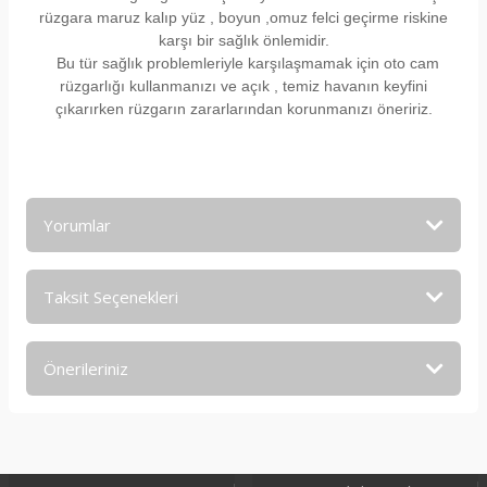
rüzgara maruz kalıp yüz , boyun ,omuz felci geçirme riskine
karşı bir sağlık önlemidir.
Bu tür sağlık problemleriyle karşılaşmamak için oto cam
rüzgarlığı kullanmanızı ve açık , temiz havanın keyfini
çıkarırken rüzgarın zararlarından korunmanızı öneririz.
Yorumlar
Taksit Seçenekleri
Bu ürüne ilk yorumu siz yapın!
Önerileriniz
Yorum Yaz
Bu ürünün fiyat bilgisi, resim, ürün açıklamalarında ve diğer
konularda yetersiz gördüğünüz noktaları öneri formunu
kullanarak tarafımıza iletebilirsiniz.
Görüş ve önerileriniz için teşekkür ederiz.