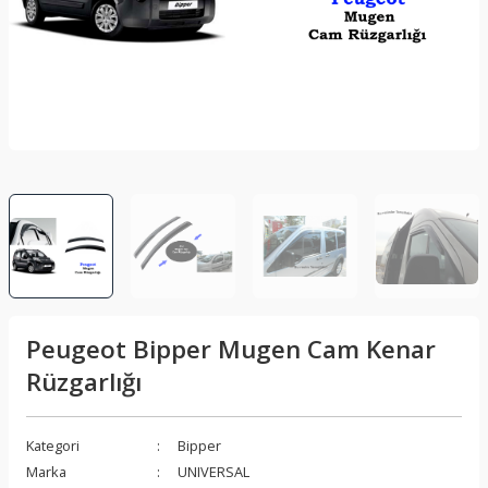
lar
Sis Lambası
Folyo - Karbon Kaplama
Su Isıtıcı - Kettle
nleri
Xenon Far
Telefon Tutucu
aleti
Vantilatör
Vites Topuzu
releri
Peugeot Bipper Mugen Cam Kenar
Rüzgarlığı
Kategori
Bipper
Marka
UNIVERSAL