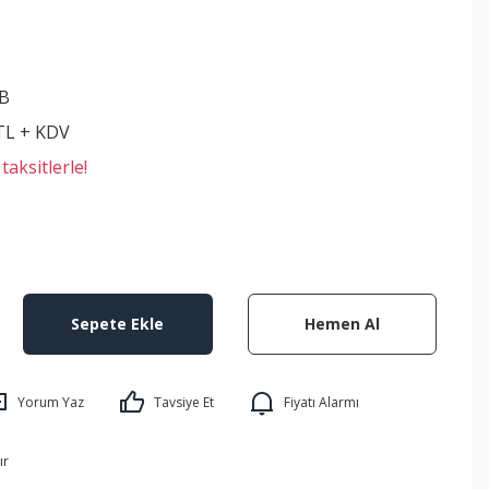
B
 TL + KDV
aksitlerle!
Sepete Ekle
Hemen Al
Yorum Yaz
Tavsiye Et
Fiyatı Alarmı
ır