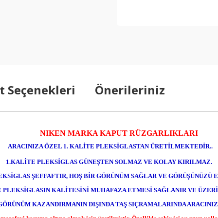
t Seçenekleri
Önerileriniz
NIKEN MARKA KAPUT RÜZGARLIKLARI
ARACINIZA ÖZEL 1. KALİTE PLEKSİGLASTAN ÜRETİLMEKTEDİR..
1.KALİTE PLEKSİGLAS GÜNEŞTEN SOLMAZ VE KOLAY KIRILMAZ.
LEKSİGLAS ŞEFFAFTIR, HOŞ BİR GÖRÜNÜM SAĞLAR VE GÖRÜŞÜNÜZÜ
 PLEKSİGLASIN KALİTESİNİ MUHAFAZA ETMESİ SAĞLANIR VE ÜZERİ
R GÖRÜNÜM KAZANDIRMANIN DIŞINDA TAŞ SIÇRAMALARINDA ARACIN