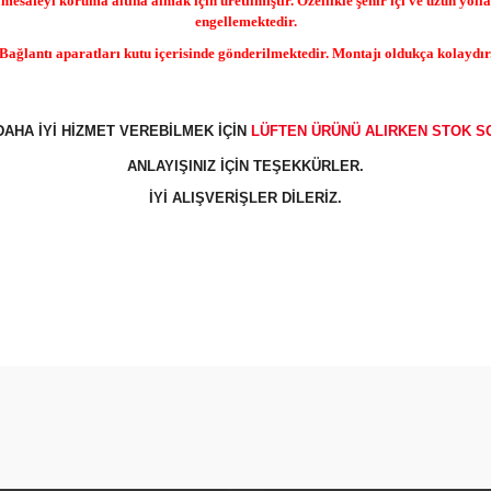
esafeyi koruma altına almak için üretilmiştir. Özellikle şehir içi ve uzun yoll
engellemektedir.
Bağlantı aparatları kutu içerisinde gönderilmektedir. Montajı oldukça kolaydır
DAHA İYİ HİZMET VEREBİLMEK İÇİN
LÜFTEN
ÜRÜNÜ
ALIRKEN STOK S
ANLAYIŞINIZ İÇİN TEŞEKKÜRLER.
İYİ ALIŞVERİŞLER DİLERİZ.
arda yetersiz gördüğünüz noktaları öneri formunu kullanarak tarafımıza ilet
Bu ürüne ilk yorumu siz yapın!
Yorum Yaz