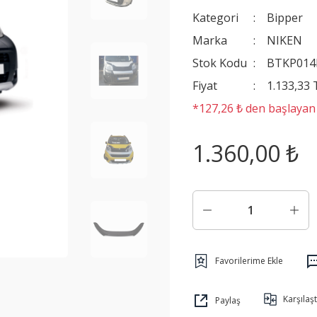
Kategori
Bipper
Marka
NIKEN
Stok Kodu
BTKP014
Fiyat
1.133,33
*127,26 ₺ den başlayan t
1.360,00 ₺
Karşılaşt
Paylaş