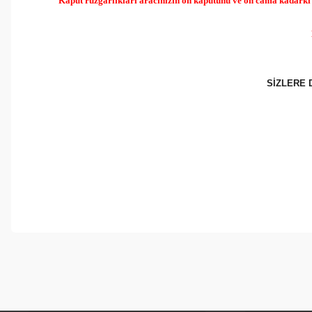
Kaput rüzgarlıkları aracınızın ön kaputunu ve ön cama kadarki m
SİZLERE 
Bu ürünün fiyat bilgisi, resim, ürün açıklamalarında ve diğer konul
Görüş ve önerileriniz için teşekkür ederiz.
Ürün resmi kalitesiz, bozuk veya görüntülenemiyor.
Ürün açıklamasında eksik bilgiler bulunuyor.
Ürün bilgilerinde hatalar bulunuyor.