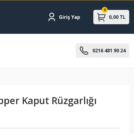
0
Giriş Yap
0,00 TL
0216 481 90 24
pper Kaput Rüzgarlığı