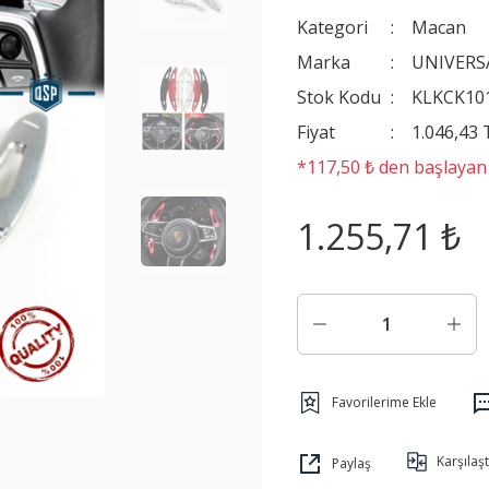
Kategori
Macan
Marka
UNIVERS
Stok Kodu
KLKCK10
Fiyat
1.046,43
*117,50 ₺ den başlayan t
1.255,71 ₺
Karşılaşt
Paylaş