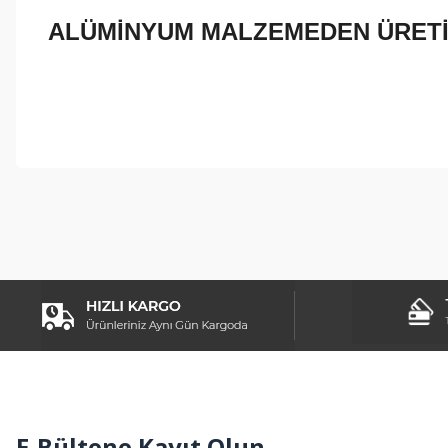
ALÜMİNYUM MALZEMEDEN ÜRETİ
Bu ürünün fiyat bilgisi, resim, ürün açıklamalarında ve diğer konul
Görüş ve önerileriniz için teşekkür ederiz.
Ürün resmi kalitesiz, bozuk veya görüntülenemiyor.
Ürün açıklamasında eksik bilgiler bulunuyor.
Ürün bilgilerinde hatalar bulunuyor.
Ürün fiyatı diğer sitelerden daha pahalı.
Bu ürüne benzer farklı alternatifler olmalı.
E-Bültene Kayıt Olun