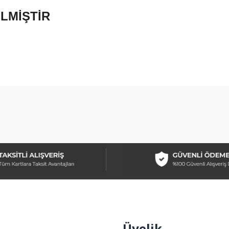
LMİŞTİR
arda yetersiz gördüğünüz noktaları öneri formunu kullanarak tarafımıza ilet
Bu ürüne ilk yorumu siz yapın!
Yorum Yaz
Üyelik