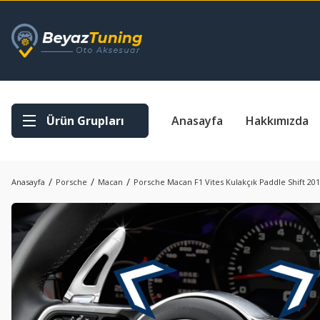
Ürün Grupları
Anasayfa
Hakkımızda
Anasayfa
Porsche
Macan
Porsche Macan F1 Vites Kulakçık Paddle Shift 20