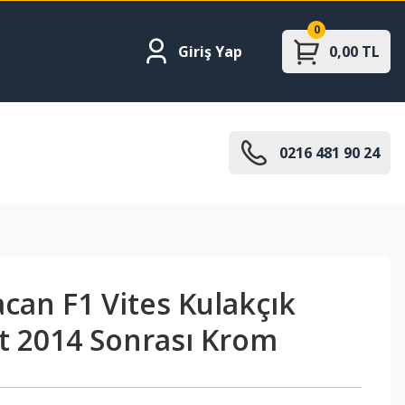
0
Giriş Yap
0,00 TL
0216 481 90 24
can F1 Vites Kulakçık
ft 2014 Sonrası Krom