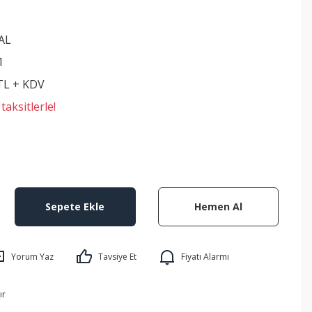
AL
1
 TL + KDV
aksitlerle!
Sepete Ekle
Hemen Al
Yorum Yaz
Tavsiye Et
Fiyatı Alarmı
ır