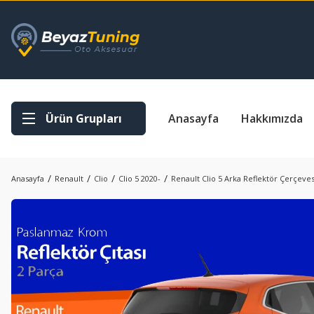
Ürün Grupları
Anasayfa
Hakkımızda
Anasayfa
Renault
Clio
Clio 5 2020-
Renault Clio 5 Arka Reflektör Çerçeves