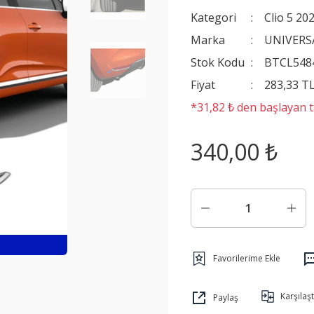
Kategori
Clio 5 20
Marka
UNIVERS
Stok Kodu
BTCL548
Fiyat
283,33 T
*31,82 ₺ den başlayan ta
340,00 ₺
Karşılaşt
Paylaş