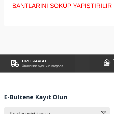
BANTLARINI SÖKÜP YAPIŞTIRILIR
Bu ürünün fiyat bilgisi, resim, ürün açıklamalarında ve diğer konul
Görüş ve önerileriniz için teşekkür ederiz.
Ürün resmi kalitesiz, bozuk veya görüntülenemiyor.
Ürün açıklamasında eksik bilgiler bulunuyor.
Ürün bilgilerinde hatalar bulunuyor.
Ürün fiyatı diğer sitelerden daha pahalı.
Bu ürüne benzer farklı alternatifler olmalı.
E-Bültene Kayıt Olun