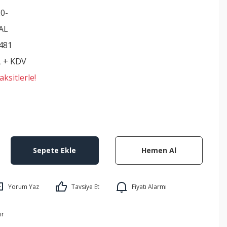
20-
AL
481
L + KDV
ksitlerle!
Sepete Ekle
Hemen Al
Yorum Yaz
Tavsiye Et
Fiyatı Alarmı
ır