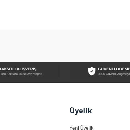
arda yetersiz gördüğünüz noktaları öneri formunu kullanarak tarafımıza ilet
Bu ürüne ilk yorumu siz yapın!
Yorum Yaz
Üyelik
Gönder
Yeni Üyelik