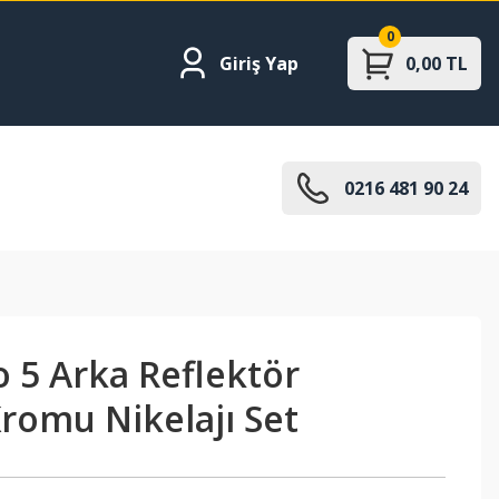
0
Giriş Yap
0,00 TL
0216 481 90 24
o 5 Arka Reflektör
romu Nikelajı Set