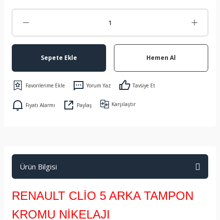
Sepete Ekle
Hemen Al
Yorum Yaz
Tavsiye Et
Karşılaştır
Fiyatı Alarmı
Paylaş
Ürün Bilgisi
RENAULT CLİO 5 ARKA TAMPON
KROMU NİKELAJI