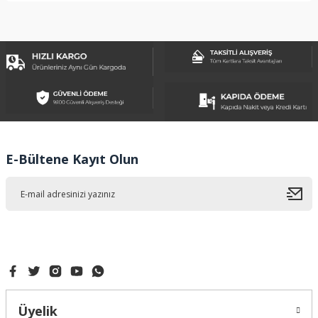
Bu ürünün fiyat bilgisi, resim, ürün açıklamalarında ve diğer
konularda yetersiz gördüğünüz noktaları öneri formunu
kullanarak tarafımıza iletebilirsiniz.
Görüş ve önerileriniz için teşekkür ederiz.
Ürün resmi kalitesiz, bozuk veya görüntülenemiyor.
Ürün açıklamasında eksik bilgiler bulunuyor.
Ürün bilgilerinde hatalar bulunuyor.
Ürün fiyatı diğer sitelerden daha pahalı.
E-Bültene Kayıt Olun
Bu ürüne benzer farklı alternatifler olmalı.
Gönder
Üyelik