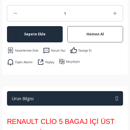
Sepete Ekle
Hemen Al
Yorum Yaz
Tavsiye Et
Karşılaştır
Fiyatı Alarmı
Paylaş
Ürün Bilgisi
RENAULT CLİO 5 BAGAJ İÇİ ÜST