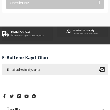
Önerileriniz
Yorum Yaz
Bu ürünün fiyat bilgisi, resim, ürün açıklamalarında ve diğer
konularda yetersiz gördüğünüz noktaları öneri formunu
kullanarak tarafımıza iletebilirsiniz.
Görüş ve önerileriniz için teşekkür ederiz.
Ürün resmi kalitesiz, bozuk veya görüntülenemiyor.
Ürün açıklamasında eksik bilgiler bulunuyor.
Ürün bilgilerinde hatalar bulunuyor.
E-Bültene Kayıt Olun
Ürün fiyatı diğer sitelerden daha pahalı.
Bu ürüne benzer farklı alternatifler olmalı.
Gönder