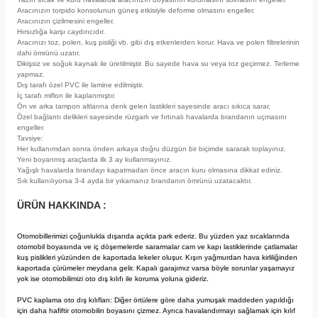
Aracınızın torpido konsolunun güneş etkisiyle deforme olmasını engeller.
Aracınızın çizilmesini engeller.
Hırsızlığa karşı caydırıcıdır.
Aracınızı toz, polen, kuş pisliği vb. gibi dış etkenlerden korur. Hava ve polen filtrelerinin
dahi ömrünü uzatır.
Dikişsiz ve soğuk kaynak ile üretilmiştir. Bu sayede hava su veya toz geçirmez. Terleme
yapmaz.
Dış tarafı özel PVC ile lamine edilmiştir.
İç tarafı miflon ile kaplanmıştır.
Ön ve arka tampon altlarına denk gelen lastikleri sayesinde aracı sıkıca sarar.
Özel bağlantı delikleri sayesinde rüzgarlı ve fırtınalı havalarda brandanın uçmasını
engeller.
Tavsiye:
Her kullanımdan sonra önden arkaya doğru düzgün bir biçimde sararak toplayınız.
Yeni boyanmış araçlarda ilk 3 ay kullanmayınız.
Yağışlı havalarda brandayı kapatmadan önce aracın kuru olmasına dikkat ediniz.
Sık kullanılıyorsa 3-4 ayda bir yıkamanız brandanın ömrünü uzatacaktır.
ÜRÜN HAKKINDA :
Otomobillerimizi çoğunlukla dışarıda açıkta park ederiz. Bu yüzden yaz sıcaklarında
otomobil boyasında ve iç döşemelerde sararmalar cam ve kapı lastiklerinde çatlamalar
kuş pislikleri yüzünden de kaportada lekeler oluşur. Kışın yağmurdan hava kirliliğinden
kaportada çürümeler meydana gelir. Kapalı garajımız varsa böyle sorunlar yaşamayız
yok ise otomobilimizi oto dış kılıfı ile koruma yoluna gideriz.
PVC kaplama oto dış kılıfları: Diğer örtülere göre daha yumuşak maddeden yapıldığı
için daha hafiftir otomobilin boyasını çizmez. Ayrıca havalandırmayı sağlamak için kılıf