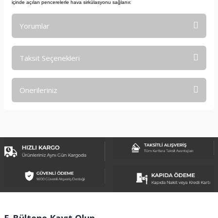
içinde açılan pencerelerle hava sirkülasyonu sağlanır.
Yorumlar
Taksit Seçenekleri
Bu ürüne ilk yorumu siz yapın!
Önerileriniz
Yorum Yaz
Bu ürünün fiyat bilgisi, resim, ürün açıklamalarında ve diğer
konularda yetersiz gördüğünüz noktaları öneri formunu
kullanarak tarafımıza iletebilirsiniz.
Görüş ve önerileriniz için teşekkür ederiz.
Ürün resmi kalitesiz, bozuk veya görüntülenemiyor.
Ürün açıklamasında eksik bilgiler bulunuyor.
Ürün bilgilerinde hatalar bulunuyor.
Ürün fiyatı diğer sitelerden daha pahalı.