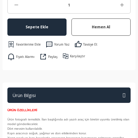
Sepete Ekle
Hemen Al
Yorum Yaz
Tavsiye Et
Karşılaştır
Fiyatı Alarmı
Paylaş
Ürün Bilgisi
ÜRÜN ÖZELLİKLERİ
Ürün fotografı temsilidir. İlan başlığında adı yazılı araç için birebir uyumlu üretilmiş olan
model gönderilecektir.
Dört mevsim kullanılabilir.
Kışın aracınızı soğuk, yağmur ve don etkilerinden korur.
Yazın sıcak ve kuru havalarda aracınızın boyasının kurumasını solmasını engeller.