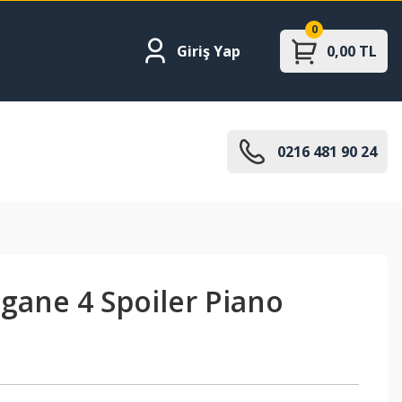
0
Giriş Yap
0,00 TL
0216 481 90 24
gane 4 Spoiler Piano