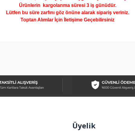
Ürünlerin kargolanma süresi 3 iş günüdür.
Lütfen bu süre zarfını göz önüne alarak sipariş veriniz.
Toptan Alımlar İçin İletişime Geçebilirsiniz
arda yetersiz gördüğünüz noktaları öneri formunu kullanarak tarafımıza ilet
Bu ürüne ilk yorumu siz yapın!
Yorum Yaz
Üyelik
Gönder