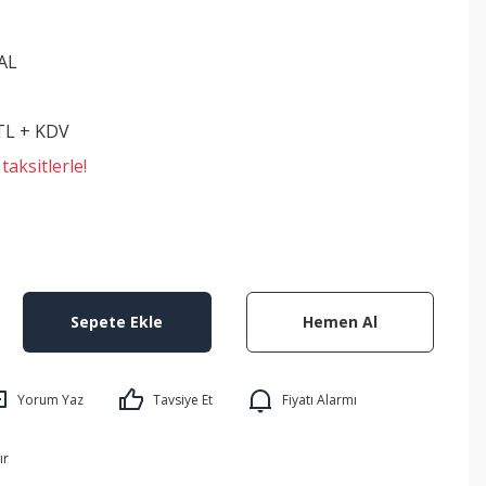
AL
 TL + KDV
aksitlerle!
Sepete Ekle
Hemen Al
Yorum Yaz
Tavsiye Et
Fiyatı Alarmı
ır