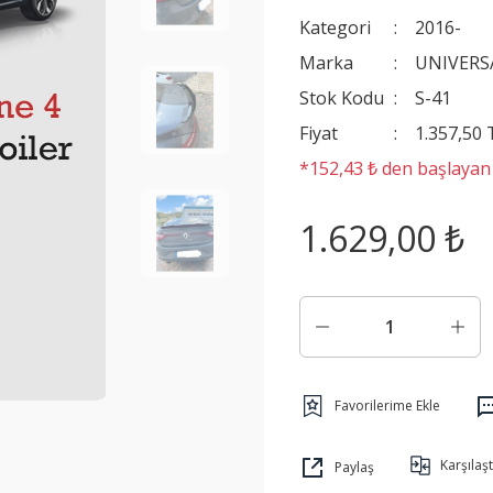
Kategori
2016-
Marka
UNIVERS
Stok Kodu
S-41
Fiyat
1.357,50
*152,43 ₺ den başlayan t
1.629,00 ₺
Karşılaşt
Paylaş