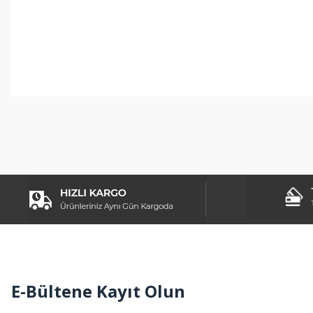
Bu ürünün fiyat bilgisi, resim, ürün açıklamalarında ve diğer konul
Görüş ve önerileriniz için teşekkür ederiz.
Ürün resmi kalitesiz, bozuk veya görüntülenemiyor.
Ürün açıklamasında eksik bilgiler bulunuyor.
Ürün bilgilerinde hatalar bulunuyor.
Ürün fiyatı diğer sitelerden daha pahalı.
Bu ürüne benzer farklı alternatifler olmalı.
E-Bültene Kayıt Olun