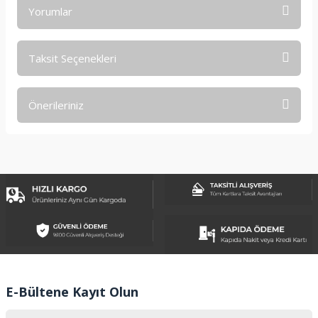
Yorumlar
Taksit Seçenekleri
Bu ürüne ilk yorumu siz yapın!
Önerileriniz
Yorum Yaz
Bu ürünün fiyat bilgisi, resim, ürün açıklamalarında ve diğer
konularda yetersiz gördüğünüz noktaları öneri formunu
kullanarak tarafımıza iletebilirsiniz.
Görüş ve önerileriniz için teşekkür ederiz.
Ürün resmi kalitesiz, bozuk veya görüntülenemiyor.
Ürün açıklamasında eksik bilgiler bulunuyor.
Ürün bilgilerinde hatalar bulunuyor.
Ürün fiyatı diğer sitelerden daha pahalı.
E-Bültene Kayıt Olun
Bu ürüne benzer farklı alternatifler olmalı.