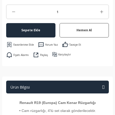
Sepete Ekle
Hemen Al
Yorum Yaz
Tavsiye Et
Karşılaştır
Fiyatı Alarmı
Paylaş
Ürün Bilgisi
Renault R19 (Europa) Cam Kenar Rüzgarlığı
• Cam rüzgarlığı, 4'lü set olarak gönderilecektir.