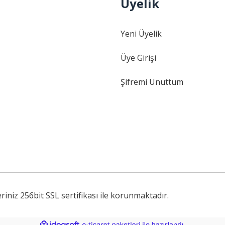
Üyelik
Gönder
Yeni Üyelik
Üye Girişi
Şifremi Unuttum
iniz 256bit SSL sertifikası ile korunmaktadır.
ile
ideasoft
e-