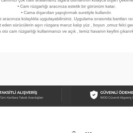
camınızı çok hafif aralamanız sigara dumanının kolayca dışarı çekilme
• Cam rüzgarlığı aracınıza estetik bir görünüm katar.
• Cama dışarıdan yapıştırmak suretiyle kullanılır.
 aracınıza kolaylıkla uygulayabilirsiniz. Uygulama sırasında bantları ısı
den sürücülerin aşırı rüzgara maruz kalıp yüz , boyun ,omuz felci geçir
 oto cam rüzgarlığı kullanmanızı ve açık , temiz havanın keyfini çıkarır
arda yetersiz gördüğünüz noktaları öneri formunu kullanarak tarafımıza ilet
Bu ürüne ilk yorumu siz yapın!
Yorum Yaz