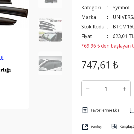
Kategori
Symbol
Marka
UNIVERS
Stok Kodu
BTCM16
Fiyat
623,01 T
*69,96 ₺ den başlayan ta
747,61 ₺
Karşılaşt
Paylaş