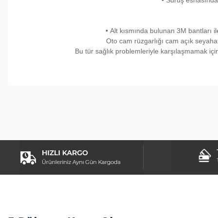
• Sürüş esnasında 
•
Alt kısmında bulunan 3M bantları ile
Oto cam rüzgarlığı cam açık seyahat e
Bu tür sağlık problemleriyle karşılaşmamak için
Bu ürünün fiyat bilgisi, resim, ürün açıklamalarında ve diğer konul
Görüş ve önerileriniz için teşekkür ederiz.
Ürün resmi kalitesiz, bozuk veya görüntülenemiyor.
Ürün açıklamasında eksik bilgiler bulunuyor.
Ürün bilgilerinde hatalar bulunuyor.
Ürün fiyatı diğer sitelerden daha pahalı.
Bu ürüne benzer farklı alternatifler olmalı.