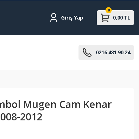
0
Giriş Yap
0,00 TL
0216 481 90 24
ymbol Mugen Cam Kenar
2008-2012