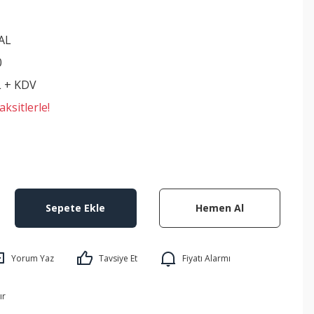
AL
0
L + KDV
ksitlerle!
Sepete Ekle
Hemen Al
Yorum Yaz
Tavsiye Et
Fiyatı Alarmı
ır