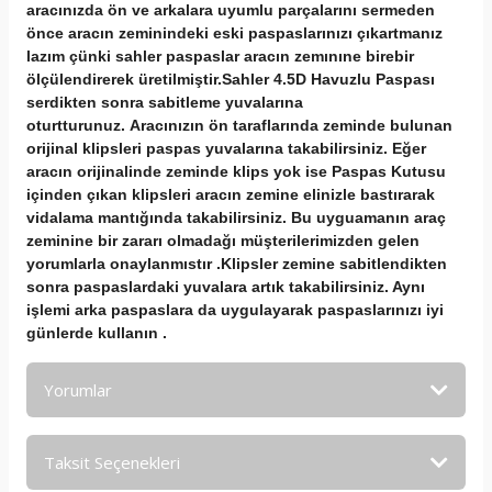
aracınızda ön ve arkalara uyumlu parçalarını sermeden
önce aracın zeminindeki eski paspaslarınızı çıkartmanız
lazım çünki sahler paspaslar aracın zemınıne birebir
ölçülendirerek üretilmiştir.Sahler 4.5D Havuzlu Paspası
serdikten sonra sabitleme yuvalarına
oturtturunuz. Aracınızın ön taraflarında zeminde bulunan
orijinal klipsleri paspas yuvalarına takabilirsiniz. Eğer
aracın orijinalinde zeminde klips yok ise Paspas Kutusu
içinden çıkan klipsleri aracın zemine elinizle bastırarak
vidalama mantığında takabilirsiniz. Bu uyguamanın araç
zeminine bir zararı olmadağı müşterilerimizden gelen
yorumlarla onaylanmıstır .Klipsler zemine sabitlendikten
sonra paspaslardaki yuvalara artık takabilirsiniz. Aynı
işlemi arka paspaslara da uygulayarak paspaslarınızı iyi
günlerde kullanın .
Yorumlar
Taksit Seçenekleri
Bu ürüne ilk yorumu siz yapın!