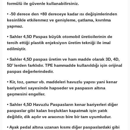
formülü ile güvenle kullanabilirsiniz.
• -50 derece den +80 dereceye kadar ısı değişimlerinden
kesinlikle etkilenmez ve genişleme, çatlama, kıvrılma
yapmaz.
• Sahler 4,5D Paspas büyük otomobil üreticilerinin de
tercih ettiği plastik enjeksiyon üretim tekniği ile imal
edilmiştir.
• Sahler 4,5D paspas üretim ve ham madde olarak 3D, 4D,
5D’ lerden farklıdır. TPE hammadde kullanıldığı için orijinal
paspas değerlerindedir.
• Kir, toz, çamur vb. maddeleri havuzlu yapısı yani kenar
bariyerleri sayesinde hapseder ve paspasın altına
geçmesini engeller.
• Sahler 4,5D Havuzlu Paspasların kenar bariyerleri diğer
paspaslar gibi kalan boşlukları kapatmak için yatık
değildir, dik açılır ve aracınızı bire bir tam uyumludur.
• Ayak pedal altına uzanan kısmı diğer paspaslardaki gibi