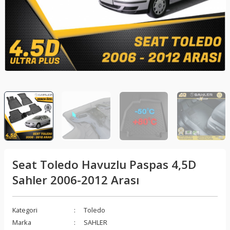
lar
Sis Lambası
Folyo - Karbon Kaplama
Su Isıtıcı - Kettle
nleri
Xenon Far
Telefon Tutucu
aleti
Vantilatör
Vites Topuzu
releri
Seat Toledo Havuzlu Paspas 4,5D
Sahler 2006-2012 Arası
Kategori
Toledo
Marka
SAHLER