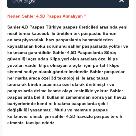
Ürün Bilgisi
Neden Sahler 4,5D Paspas Almalıyım ?
Sahler 4,D Paspas Türkiye paspas üreticileri arasında yeni
nesil termo kauccuk ile üretilen tek paspastır. Bunun
anlamı piyasadaki bazı paspaslarda hammaddeden
kaynaklanan koku sorununu sahler paspaslarda yoktur ve
kokmama garantilidir. Sahler 4,5D Paspaslarda Sürüş
güvenliği açısından Klips yeri olan araçlara özel klips
yuvaları vardır, klips olmayan araçlar için portatif klips
sistemi hediye olarak gönderilmektedir. Sahler paspaslar
her marka araca özel 3d teknolojisi ile araç tabanı
taranarak birebir aracınıza özel olarak üretilmiştir ve
paspaslarda delme kesme olayı kesinlikle yoktur. Sahler
paspaslarda belirli kullanım zamanından sonra yan havuz
bariyerlerinde kendini bırakma paspaslarda şekil
değişikliği yaşanmaz . Mutlu ve memnun paspas
kullanıcısı olmak için sahler 4,5D havuzlu paspas tercih
etmenizi tavsiye ederiz