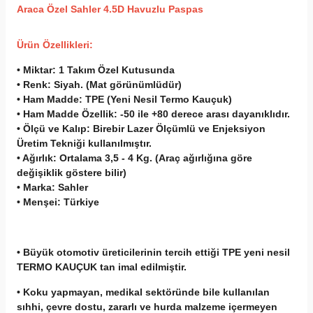
A
raca Özel Sahler 4.5D Havuzlu Paspas
Ürün Özellikleri:
• Miktar:
1 Takım Özel Kutusunda
• Renk:
Siyah. (Mat görünümlüdür)
• Ham Madde:
TPE (Yeni Nesil Termo Kauçuk)
• Ham Madde Özellik:
-50 ile +80 derece arası dayanıklıdır.
• Ölçü ve Kalıp:
Birebir Lazer Ölçümlü ve Enjeksiyon
Üretim Tekniği kullanılmıştır.
• Ağırlık:
Ortalama 3,5 - 4 Kg. (Araç ağırlığına göre
değişiklik göstere bilir)
• Marka:
Sahler
• Menşei:
Türkiye
• Büyük otomotiv üreticilerinin tercih ettiği TPE yeni nesil
TERMO KAUÇUK tan imal edilmiştir.
• Koku yapmayan, medikal sektöründe bile kullanılan
sıhhi, çevre dostu, zararlı ve hurda malzeme içermeyen