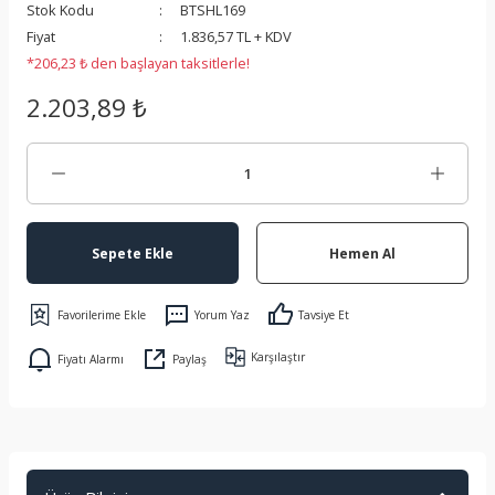
Stok Kodu
BTSHL169
 Koruma
Fiyat
1.836,57 TL + KDV
*206,23 ₺ den başlayan taksitlerle!
2.203,89 ₺
Sepete Ekle
Hemen Al
Yorum Yaz
Tavsiye Et
Karşılaştır
Fiyatı Alarmı
Paylaş