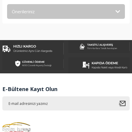
Önerileriniz
Yorum Yaz
Bu ürünün fiyat bilgisi, resim, ürün açıklamalarında ve diğer
konularda yetersiz gördüğünüz noktaları öneri formunu
kullanarak tarafımıza iletebilirsiniz.
Görüş ve önerileriniz için teşekkür ederiz.
Ürün resmi kalitesiz, bozuk veya görüntülenemiyor.
Ürün açıklamasında eksik bilgiler bulunuyor.
Ürün bilgilerinde hatalar bulunuyor.
Ürün fiyatı diğer sitelerden daha pahalı.
E-Bültene Kayıt Olun
Bu ürüne benzer farklı alternatifler olmalı.
Gönder