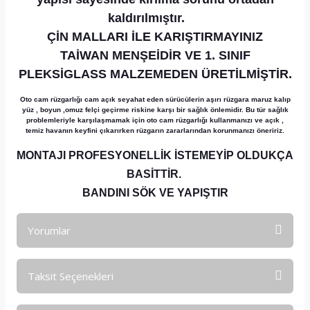
kaldırılmıştır.
ÇİN MALLARI İLE KARIŞTIRMAYINIZ
TAİWAN MENŞEİDİR VE 1. SINIF
PLEKSİGLASS MALZEMEDEN ÜRETİLMİŞTİR.
Oto cam rüzgarlığı cam açık seyahat eden sürücülerin aşırı rüzgara maruz kalıp
yüz , boyun ,omuz felçi geçirme riskine karşı bir sağlık önlemidir. Bu tür sağlık
problemleriyle karşılaşmamak için oto cam rüzgarlığı kullanmanızı ve açık ,
temiz havanın keyfini çıkarırken rüzgarın zararlarından korunmanızı öneririz.
MONTAJI PROFESYONELLİK İSTEMEYİP OLDUKÇA
BASİTTİR.
BANDINI SÖK VE YAPIŞTIR
Yorumlar
Taksit Seçenekleri
Bu ürüne ilk yorumu siz yapın!