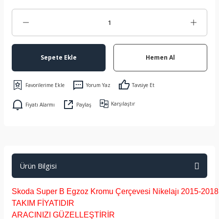
Sepete Ekle
Hemen Al
Yorum Yaz
Tavsiye Et
Karşılaştır
Fiyatı Alarmı
Paylaş
Ürün Bilgisi
Skoda Super B Egzoz Kromu Çerçevesi Nikelajı 2015-2018 
TAKIM FİYATIDIR
ARACINIZI GÜZELLEŞTİRİR