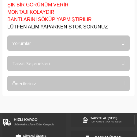
ŞIK BİR GÖRÜNÜM VERİR
MONTAJI KOLAYDIR
BANTLARINI SÖKÜP YAPMIŞTIRILIR
LÜTFEN ALIM YAPARKEN STOK SORUNUZ
Yorumlar
Taksit Seçenekleri
Bu ürüne ilk yorumu siz yapın!
Önerileriniz
Yorum Yaz
Bu ürünün fiyat bilgisi, resim, ürün açıklamalarında ve diğer
konularda yetersiz gördüğünüz noktaları öneri formunu
kullanarak tarafımıza iletebilirsiniz.
Görüş ve önerileriniz için teşekkür ederiz.
Ürün resmi kalitesiz, bozuk veya görüntülenemiyor.