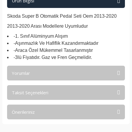
Ürün Bilgisi
Skoda Super B Otomatik Pedal Seti Oem 2013-2020
2013-2020 Arası Modellere Uyumludur
-1. Sınıf Alüminyum Alışım
-Aşınmazlık Ve Hafiflik Kazandırmaktadır
-Araca Özel Mükemmel Tasarlanmıştır
-3lü Fiyatıdır. Gaz ve Fren Geçmelidir.
Yorumlar
Taksit Seçenekleri
Bu ürüne ilk yorumu siz yapın!
Önerileriniz
Yorum Yaz
Bu ürünün fiyat bilgisi, resim, ürün açıklamalarında ve diğer