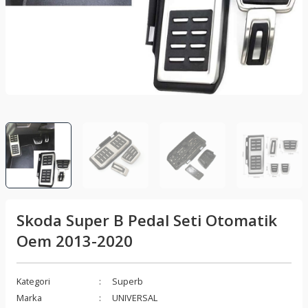
lar
Sis Lambası
Folyo - Karbon Kaplama
Su Isıtıcı - Kettle
nleri
Xenon Far
Telefon Tutucu
aleti
Vantilatör
Vites Topuzu
releri
Skoda Super B Pedal Seti Otomatik
Oem 2013-2020
Kategori
Superb
Marka
UNIVERSAL