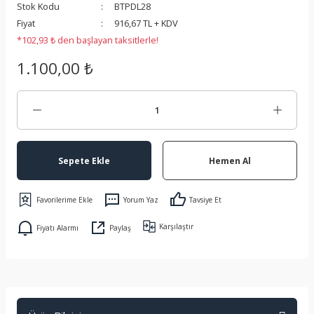
Stok Kodu
BTPDL28
 Koruma
Fiyat
916,67 TL + KDV
*102,93 ₺ den başlayan taksitlerle!
1.100,00 ₺
Sepete Ekle
Hemen Al
Yorum Yaz
Tavsiye Et
Karşılaştır
Fiyatı Alarmı
Paylaş