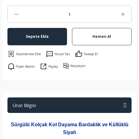
Sepete Ekle
Hemen Al
Yorum Yaz
Tavsiye Et
Karşılaştır
Fiyatı Alarmı
Paylaş
Ürün Bilgisi
Sürgülü Kolçak Kol Dayama Bardaklık ve Küllüklü
Siyah