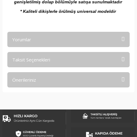
genişletilmiş dolap bölümüyle satışa sunulmaktadır
* Kaliteli dikişlerle örülmüş universal modeldir
Yorumlar
Taksit Seçenekleri
Bu ürüne ilk yorumu siz yapın!
Önerileriniz
Yorum Yaz
Bu ürünün fiyat bilgisi, resim, ürün açıklamalarında ve diğer
konularda yetersiz gördüğünüz noktaları öneri formunu
kullanarak tarafımıza iletebilirsiniz.
Görüş ve önerileriniz için teşekkür ederiz.
Ürün resmi kalitesiz, bozuk veya görüntülenemiyor.
Ürün açıklamasında eksik bilgiler bulunuyor.