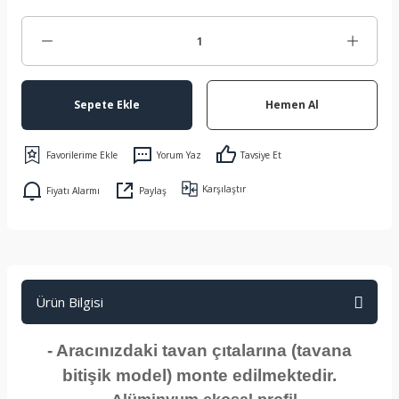
Sepete Ekle
Hemen Al
Yorum Yaz
Tavsiye Et
Karşılaştır
Fiyatı Alarmı
Paylaş
Ürün Bilgisi
- Aracınızdaki tavan çıtalarına (tavana
bitişik model) monte edilmektedir.