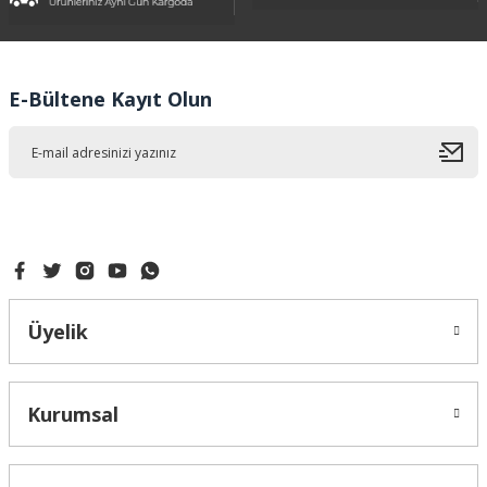
Ürün resmi kalitesiz, bozuk veya görüntülenemiyor.
Ürün açıklamasında eksik bilgiler bulunuyor.
Ürün bilgilerinde hatalar bulunuyor.
E-Bültene Kayıt Olun
Ürün fiyatı diğer sitelerden daha pahalı.
Bu ürüne benzer farklı alternatifler olmalı.
Gönder
Üyelik
Kurumsal