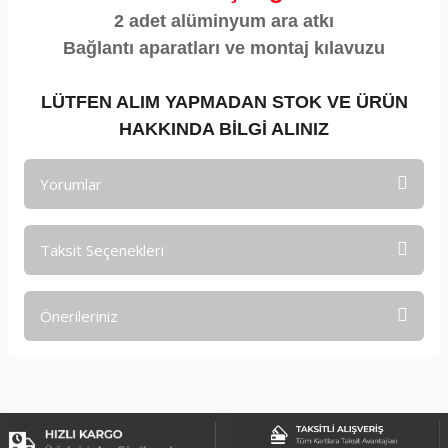
2 adet alüminyum ara atkı
Bağlantı aparatları ve montaj kılavuzu
LÜTFEN ALIM YAPMADAN STOK VE ÜRÜN
HAKKINDA BİLGİ ALINIZ
Yorumlar
Taksit Seçenekleri
Bu ürüne ilk yorumu siz yapın!
Önerileriniz
Yorum Yaz
Bu ürünün fiyat bilgisi, resim, ürün açıklamalarında ve diğer
konularda yetersiz gördüğünüz noktaları öneri formunu
kullanarak tarafımıza iletebilirsiniz.
Görüş ve önerileriniz için teşekkür ederiz.