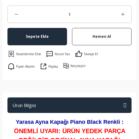
Sepete Ekle
Hemen Al
Yorum Yaz
Tavsiye Et
Karşılaştır
Fiyatı Alarmı
Paylaş
Ürün Bilgisi
Yarasa Ayna Kapağı Piano Black Renkli :
ÖNEMLİ UYARI: ÜRÜN YEDEK PARÇA