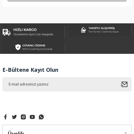
Bu ürünün fiyat bilgisi, resim, ürün açıklamalarında ve diğer
konularda yetersiz gördüğünüz noktaları öneri formunu
kullanarak tarafımıza iletebilirsiniz.
Görüş ve önerileriniz için teşekkür ederiz.
Ürün resmi kalitesiz, bozuk veya görüntülenemiyor.
Ürün açıklamasında eksik bilgiler bulunuyor.
Ürün bilgilerinde hatalar bulunuyor.
Ürün fiyatı diğer sitelerden daha pahalı.
E-Bültene Kayıt Olun
Bu ürüne benzer farklı alternatifler olmalı.
Gönder
Üyelik