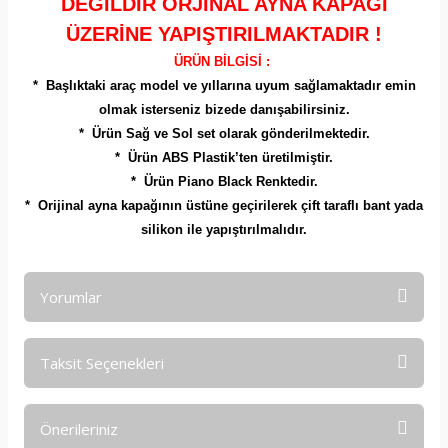
DEĞİLDİR ORJİNAL AYNA KAPAĞI
ÜZERİNE YAPIŞTIRILMAKTADIR !
ÜRÜN BİLGİSİ :
* Başlıktaki araç model ve yıllarına uyum sağlamaktadır emin
olmak isterseniz bizede danışabilirsiniz.
* Ürün Sağ ve Sol set olarak gönderilmektedir.
* Ürün ABS Plastik’ten üretilmiştir.
* Ürün Piano Black Renktedir.
* Orijinal ayna kapağının üstüne geçirilerek çift taraflı bant yada
silikon ile yapıştırılmalıdır.
Yorumlar
Taksit Seçenekleri
Bu ürüne ilk yorumu siz yapın!
Önerileriniz
Yorum Yaz