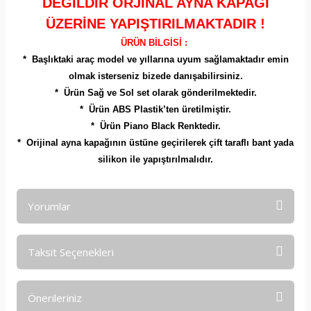
DEĞİLDİR ORJİNAL AYNA KAPAĞI
ÜZERİNE YAPIŞTIRILMAKTADIR !
ÜRÜN BİLGİSİ :
* Başlıktaki araç model ve yıllarına uyum sağlamaktadır emin
olmak isterseniz bizede danışabilirsiniz.
* Ürün Sağ ve Sol set olarak gönderilmektedir.
* Ürün ABS Plastik’ten üretilmiştir.
* Ürün Piano Black Renktedir.
* Orijinal ayna kapağının üstüne geçirilerek çift taraflı bant yada
silikon ile yapıştırılmalıdır.
Yorumlar
Taksit Seçenekleri
Bu ürüne ilk yorumu siz yapın!
Önerileriniz
Yorum Yaz