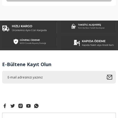
Bu ürünün fiyat bilgisi, resim, ürün açıklamalarında ve diğer
konularda yetersiz gördüğünüz noktaları öneri formunu
kullanarak tarafımıza iletebilirsiniz.
Görüş ve önerileriniz için teşekkür ederiz.
Ürün resmi kalitesiz, bozuk veya görüntülenemiyor.
Ürün açıklamasında eksik bilgiler bulunuyor.
Ürün bilgilerinde hatalar bulunuyor.
Ürün fiyatı diğer sitelerden daha pahalı.
E-Bültene Kayıt Olun
Bu ürüne benzer farklı alternatifler olmalı.
Gönder