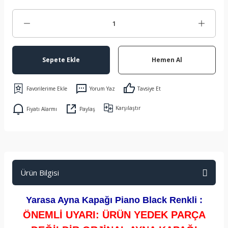
Sepete Ekle
Hemen Al
Yorum Yaz
Tavsiye Et
Karşılaştır
Fiyatı Alarmı
Paylaş
Ürün Bilgisi
Yarasa Ayna Kapağı Piano Black Renkli :
ÖNEMLİ UYARI: ÜRÜN YEDEK PARÇA