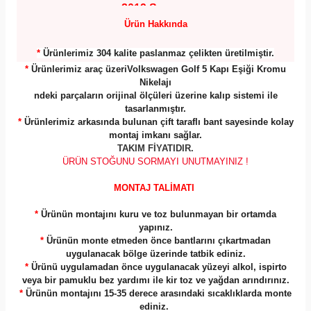
2019 Sonrası
Ürün Hakkında
*
Ürünlerimiz 304 kalite paslanmaz çelikten üretilmiştir.
*
Ürünlerimiz araç üzeriVolkswagen Golf 5 Kapı Eşiği Kromu
Nikelajı
ndeki parçaların orijinal ölçüleri üzerine kalıp sistemi ile
tasarlanmıştır.
*
Ürünlerimiz arkasında bulunan çift taraflı bant sayesinde kolay
montaj imkanı sağlar.
TAKIM FİYATIDIR.
ÜRÜN STOĞUNU SORMAYI UNUTMAYINIZ !
MONTAJ TALİMATI
*
Ürünün montajını kuru ve toz bulunmayan bir ortamda
yapınız.
*
Ürünün monte etmeden önce bantlarını çıkartmadan
uygulanacak bölge üzerinde tatbik ediniz.
*
Ürünü uygulamadan önce uygulanacak yüzeyi alkol, ispirto
veya bir pamuklu bez yardımı ile kir toz ve yağdan arındırınız.
*
Ürünün montajını 15-35 derece arasındaki sıcaklıklarda monte
ediniz.