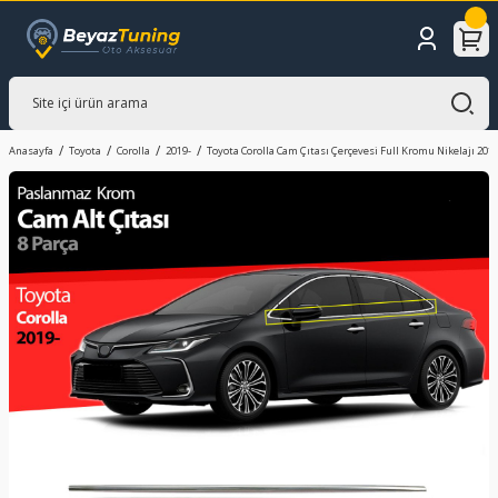
Anasayfa
Toyota
Corolla
2019-
Toyota Corolla Cam Çıtası Çerçevesi Full Kromu Nikelajı 201