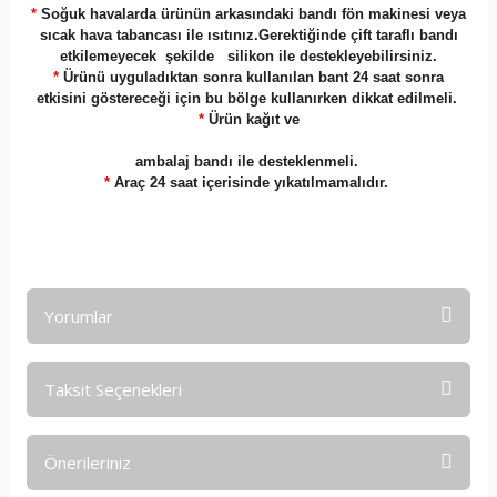
*
Soğuk havalarda ürünün arkasındaki bandı fön makinesi veya
sıcak hava tabancası ile ısıtınız.Gerektiğinde çift taraflı bandı
etkilemeyecek şekilde silikon ile destekleyebilirsiniz.
*
Ürünü uyguladıktan sonra kullanılan bant 24 saat sonra
etkisini göstereceği için bu bölge kullanırken dikkat edilmeli.
*
Ürün kağıt ve
ambalaj bandı ile desteklenmeli.
*
Araç 24 saat içerisinde yıkatılmamalıdır.
Yorumlar
Taksit Seçenekleri
Bu ürüne ilk yorumu siz yapın!
Önerileriniz
Yorum Yaz