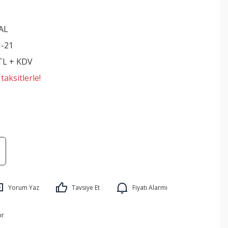
AL
-21
 TL + KDV
aksitlerle!
Yorum Yaz
Tavsiye Et
Fiyatı Alarmı
ır