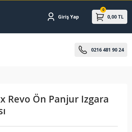
0
Giriş Yap
0,00 TL
0216 481 90 24
ux Revo Ön Panjur Izgara
sı