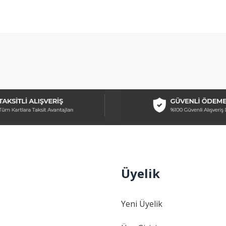
Bu ürüne ilk yorumu siz yapın!
arda yetersiz gördüğünüz noktaları öneri formunu kullanarak tarafımıza ilet
Yorum Yaz
Üyelik
Gönder
Yeni Üyelik