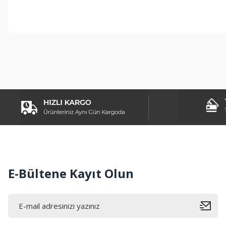
Bu ürünün fiyat bilgisi, resim, ürün açıklamalarında ve diğer konul
Görüş ve önerileriniz için teşekkür ederiz.
Ürün resmi kalitesiz, bozuk veya görüntülenemiyor.
Ürün açıklamasında eksik bilgiler bulunuyor.
Ürün bilgilerinde hatalar bulunuyor.
Ürün fiyatı diğer sitelerden daha pahalı.
Bu ürüne benzer farklı alternatifler olmalı.
E-Bültene Kayıt Olun