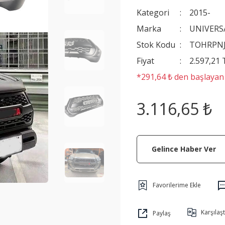
Kategori
2015-
Marka
UNIVERS
Stok Kodu
TOHRPNJ
Fiyat
2.597,21
*291,64 ₺ den başlayan t
3.116,65 ₺
Gelince Haber Ver
Karşılaşt
Paylaş