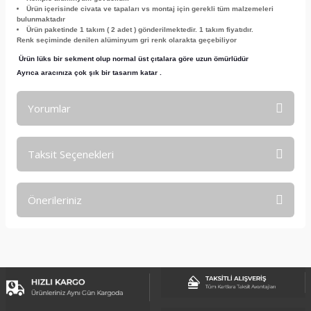
Ürün içerisinde civata ve tapaları vs montaj için gerekli tüm malzemeleri
bulunmaktadır
Ürün paketinde 1 takım ( 2 adet ) gönderilmektedir. 1 takım fiyatıdır.
Renk seçiminde denilen alüminyum gri renk olarakta geçebiliyor
Ürün lüks bir sekment olup normal üst çıtalara göre uzun ömürlüdür
Ayrıca aracınıza çok şık bir tasarım katar .
Yorumlar
Taksit Seçenekleri
Bu ürüne ilk yorumu siz yapın!
Önerileriniz
Yorum Yaz
Bu ürünün fiyat bilgisi, resim, ürün açıklamalarında ve diğer
konularda yetersiz gördüğünüz noktaları öneri formunu
kullanarak tarafımıza iletebilirsiniz.
Görüş ve önerileriniz için teşekkür ederiz.
Ürün resmi kalitesiz, bozuk veya görüntülenemiyor.