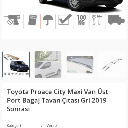
lar
Sis Lambası
Folyo - Karbon Kaplama
Su Isıtıcı - Kettle
nleri
Xenon Far
Telefon Tutucu
aleti
Vantilatör
Vites Topuzu
releri
Toyota Proace City Maxi Van Üst
Port Bagaj Tavan Çıtası Gri 2019
Sonrası
Kategori
Verso