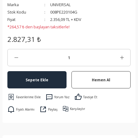
Marka
UNIVERSAL
 Koruma
Stok Kodu
008PE220104G
Fiyat
2.356,09 TL + KDV
*264,57 ₺ den başlayan taksitlerle!
2.827,31 ₺
Sepete Ekle
Hemen Al
Yorum Yaz
Tavsiye Et
Karşılaştır
Fiyatı Alarmı
Paylaş