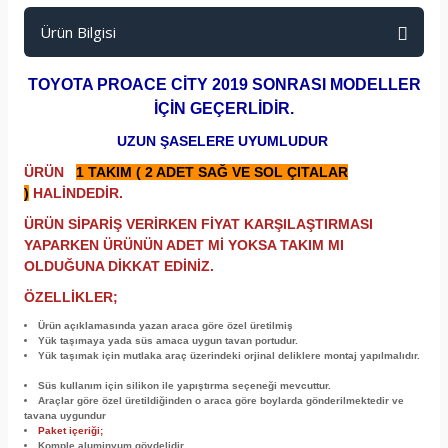
Ürün Bilgisi
TOYOTA PROACE CİTY 2019 SONRASI MODELLER
İÇİN GEÇERLİDİR.
UZUN ŞASELERE UYUMLUDUR
ÜRÜN
1 TAKIM ( 2 ADET SAĞ VE SOL ÇITALAR
)
HALİNDEDİR.
ÜRÜN SİPARİŞ VERİRKEN FİYAT KARŞILAŞTIRMASI
YAPARKEN ÜRÜNÜN ADET Mİ YOKSA TAKIM MI
OLDUĞUNA DİKKAT EDİNİZ.
ÖZELLİKLER;
Ürün açıklamasında yazan araca göre özel üretilmiş
Yük taşımaya yada süs amaca uygun tavan portudur.
Yük taşımak için mutlaka araç üzerindeki orjinal deliklere montaj yapılmalıdır.
Süs kullanım için silikon ile yapıştırma seçeneği mevcuttur.
Araçlar göre özel üretildiğinden o araca göre boylarda gönderilmektedir ve
tavana uygundur
Paket içeriği;
Komple aluminyum gövdelidir.