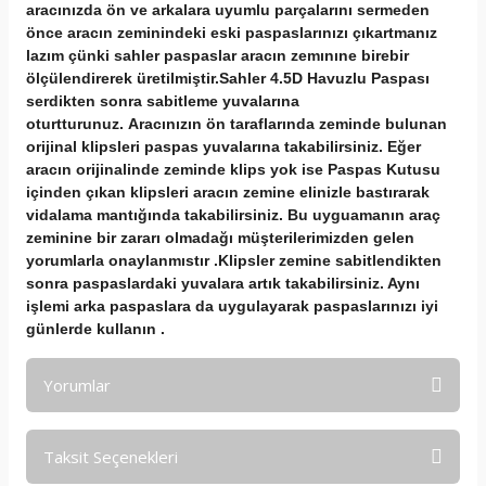
aracınızda ön ve arkalara uyumlu parçalarını sermeden
önce aracın zeminindeki eski paspaslarınızı çıkartmanız
lazım çünki sahler paspaslar aracın zemınıne birebir
ölçülendirerek üretilmiştir.Sahler 4.5D Havuzlu Paspası
serdikten sonra sabitleme yuvalarına
oturtturunuz. Aracınızın ön taraflarında zeminde bulunan
orijinal klipsleri paspas yuvalarına takabilirsiniz. Eğer
aracın orijinalinde zeminde klips yok ise Paspas Kutusu
içinden çıkan klipsleri aracın zemine elinizle bastırarak
vidalama mantığında takabilirsiniz. Bu uyguamanın araç
zeminine bir zararı olmadağı müşterilerimizden gelen
yorumlarla onaylanmıstır .Klipsler zemine sabitlendikten
sonra paspaslardaki yuvalara artık takabilirsiniz. Aynı
işlemi arka paspaslara da uygulayarak paspaslarınızı iyi
günlerde kullanın .
Yorumlar
Taksit Seçenekleri
Bu ürüne ilk yorumu siz yapın!