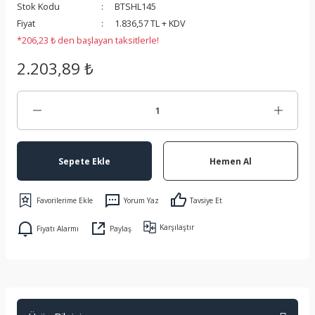
Stok Kodu
BTSHL145
 Koruma
Fiyat
1.836,57 TL + KDV
*206,23 ₺ den başlayan taksitlerle!
2.203,89 ₺
Sepete Ekle
Hemen Al
Yorum Yaz
Tavsiye Et
Karşılaştır
Fiyatı Alarmı
Paylaş