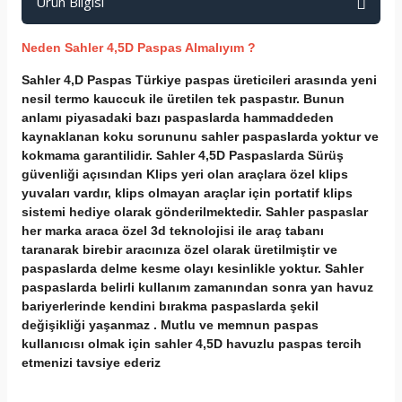
Ürün Bilgisi
Neden Sahler 4,5D Paspas Almalıyım ?
Sahler 4,D Paspas Türkiye paspas üreticileri arasında yeni
nesil termo kauccuk ile üretilen tek paspastır. Bunun
anlamı piyasadaki bazı paspaslarda hammaddeden
kaynaklanan koku sorununu sahler paspaslarda yoktur ve
kokmama garantilidir. Sahler 4,5D Paspaslarda Sürüş
güvenliği açısından Klips yeri olan araçlara özel klips
yuvaları vardır, klips olmayan araçlar için portatif klips
sistemi hediye olarak gönderilmektedir. Sahler paspaslar
her marka araca özel 3d teknolojisi ile araç tabanı
taranarak birebir aracınıza özel olarak üretilmiştir ve
paspaslarda delme kesme olayı kesinlikle yoktur. Sahler
paspaslarda belirli kullanım zamanından sonra yan havuz
bariyerlerinde kendini bırakma paspaslarda şekil
değişikliği yaşanmaz . Mutlu ve memnun paspas
kullanıcısı olmak için sahler 4,5D havuzlu paspas tercih
etmenizi tavsiye ederiz