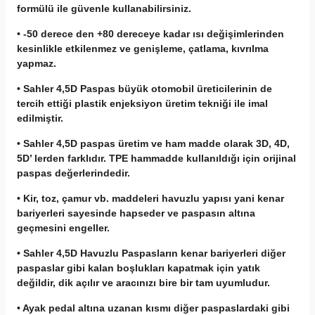
formülü ile güvenle kullanabilirsiniz.
• -50 derece den +80 dereceye kadar ısı değişimlerinden
kesinlikle etkilenmez ve genişleme, çatlama, kıvrılma
yapmaz.
• Sahler 4,5D Paspas büyük otomobil üreticilerinin de
tercih ettiği plastik enjeksiyon üretim tekniği ile imal
edilmiştir.
• Sahler 4,5D paspas üretim ve ham madde olarak 3D, 4D,
5D’ lerden farklıdır. TPE hammadde kullanıldığı için orijinal
paspas değerlerindedir.
• Kir, toz, çamur vb. maddeleri havuzlu yapısı yani kenar
bariyerleri sayesinde hapseder ve paspasın altına
geçmesini engeller.
• Sahler 4,5D Havuzlu Paspasların kenar bariyerleri diğer
paspaslar gibi kalan boşlukları kapatmak için yatık
değildir, dik açılır ve aracınızı bire bir tam uyumludur.
• Ayak pedal altına uzanan kısmı diğer paspaslardaki gibi