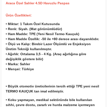
A
raca Özel Sahler 4.5D Havuzlu Paspas
Ürün Özellikleri:
• Miktar:
1 Takım Özel Kutusunda
• Renk:
Siyah. (Mat görünümlüdür)
• Ham Madde:
TPE (Yeni Nesil Termo Kauçuk)
• Ham Madde Özellik:
-50 ile +80 derece arası dayanıklıdır.
• Ölçü ve Kalıp:
Birebir Lazer Ölçümlü ve Enjeksiyon
Üretim Tekniği kullanılmıştır.
• Ağırlık:
Ortalama 3,5 - 4 Kg. (Araç ağırlığına göre
değişiklik göstere bilir)
• Marka:
Sahler
• Menşei:
Türkiye
• Büyük otomotiv üreticilerinin tercih ettiği TPE yeni nesil
TERMO KAUÇUK tan imal edilmiştir.
• Koku yapmayan, medikal sektöründe bile kullanılan
sıhhi, çevre dostu, zararlı ve hurda malzeme içermeyen