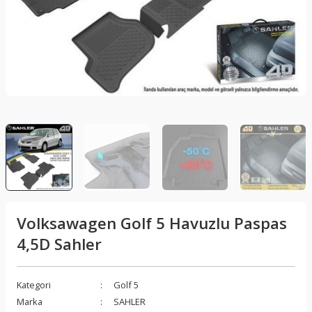
lar
Sis Lambası
Folyo - Karbon Kaplama
Su Isıtıcı - Kettle
nleri
Xenon Far
Telefon Tutucu
aleti
Vantilatör
Vites Topuzu
releri
Volksawagen Golf 5 Havuzlu Paspas
4,5D Sahler
Kategori
Golf 5
Marka
SAHLER