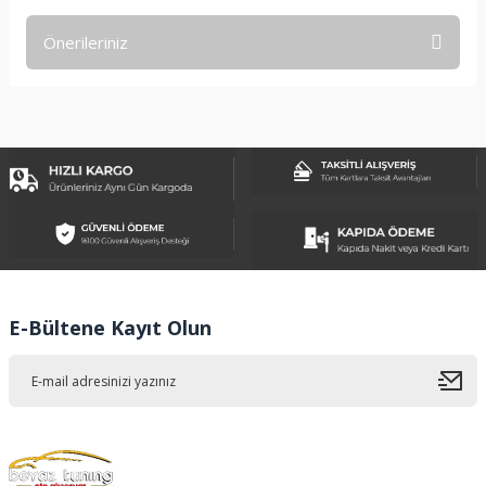
Önerileriniz
Yorum Yaz
Bu ürünün fiyat bilgisi, resim, ürün açıklamalarında ve diğer
konularda yetersiz gördüğünüz noktaları öneri formunu
kullanarak tarafımıza iletebilirsiniz.
Görüş ve önerileriniz için teşekkür ederiz.
Ürün resmi kalitesiz, bozuk veya görüntülenemiyor.
Ürün açıklamasında eksik bilgiler bulunuyor.
Ürün bilgilerinde hatalar bulunuyor.
Ürün fiyatı diğer sitelerden daha pahalı.
E-Bültene Kayıt Olun
Bu ürüne benzer farklı alternatifler olmalı.
Gönder