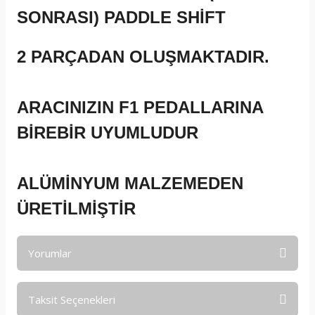
SONRASI) PADDLE SHİFT
2 PARÇADAN OLUŞMAKTADIR.
ARACINIZIN F1 PEDALLARINA
BİREBİR UYUMLUDUR
ALÜMİNYUM MALZEMEDEN
ÜRETİLMİŞTİR
Yorumlar
Taksit Seçenekleri
Bu ürüne ilk yorumu siz yapın!