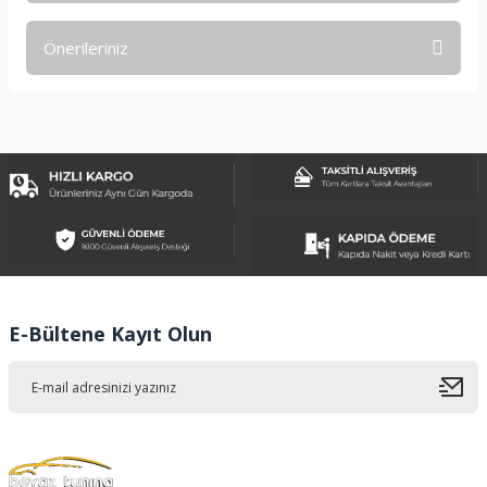
Önerileriniz
Yorum Yaz
Bu ürünün fiyat bilgisi, resim, ürün açıklamalarında ve diğer
konularda yetersiz gördüğünüz noktaları öneri formunu
kullanarak tarafımıza iletebilirsiniz.
Görüş ve önerileriniz için teşekkür ederiz.
Ürün resmi kalitesiz, bozuk veya görüntülenemiyor.
Ürün açıklamasında eksik bilgiler bulunuyor.
Ürün bilgilerinde hatalar bulunuyor.
Ürün fiyatı diğer sitelerden daha pahalı.
E-Bültene Kayıt Olun
Bu ürüne benzer farklı alternatifler olmalı.
Gönder