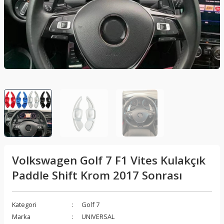
lar
Sis Lambası
Folyo - Karbon Kaplama
Su Isıtıcı - Kettle
nleri
Xenon Far
Telefon Tutucu
aleti
Vantilatör
Vites Topuzu
releri
Volkswagen Golf 7 F1 Vites Kulakçık
Paddle Shift Krom 2017 Sonrası
Kategori
Golf 7
Marka
UNIVERSAL