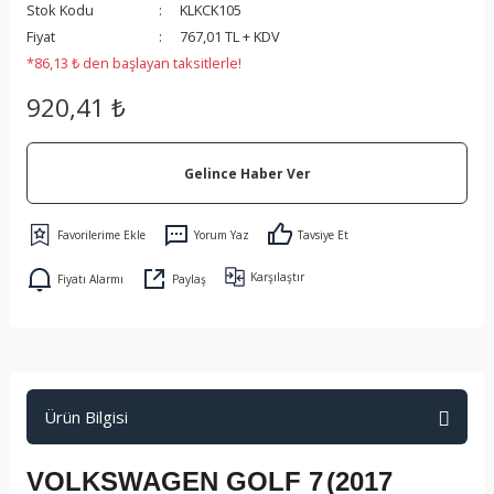
Stok Kodu
KLKCK105
 Koruma
Fiyat
767,01 TL + KDV
*86,13 ₺ den başlayan taksitlerle!
920,41 ₺
Gelince Haber Ver
Yorum Yaz
Tavsiye Et
Karşılaştır
Fiyatı Alarmı
Paylaş
Ürün Bilgisi
VOLKSWAGEN GOLF 7
(2017