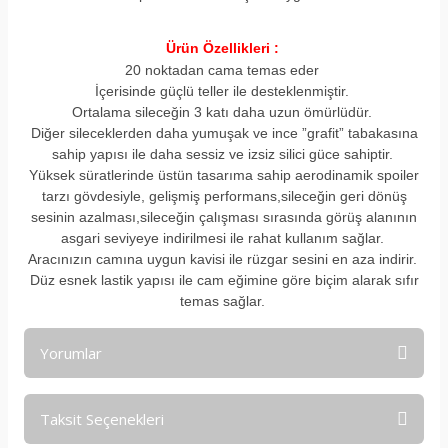
Ürün Özellikleri :
20 noktadan cama temas eder
İçerisinde güçlü teller ile desteklenmiştir.
Ortalama sileceğin 3 katı daha uzun ömürlüdür.
Diğer sileceklerden daha yumuşak ve ince ”grafit” tabakasına
sahip yapısı ile daha sessiz ve izsiz silici güce sahiptir.
Yüksek süratlerinde üstün tasarıma sahip aerodinamik spoiler
tarzı gövdesiyle, gelişmiş performans,sileceğin geri dönüş
sesinin azalması,sileceğin çalışması sırasında görüş alanının
asgari seviyeye indirilmesi ile rahat kullanım sağlar.
Aracınızın camına uygun kavisi ile rüzgar sesini en aza indirir.
Düz esnek lastik yapısı ile cam eğimine göre biçim alarak sıfır
temas sağlar.
Yorumlar
Taksit Seçenekleri
Bu ürüne ilk yorumu siz yapın!