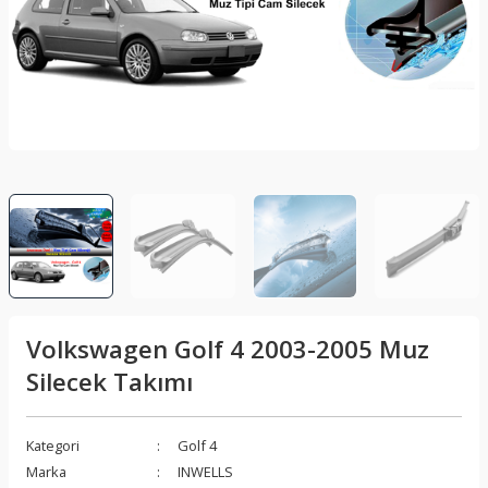
lar
Sis Lambası
Folyo - Karbon Kaplama
Su Isıtıcı - Kettle
nleri
Xenon Far
Telefon Tutucu
aleti
Vantilatör
Vites Topuzu
releri
Volkswagen Golf 4 2003-2005 Muz
Silecek Takımı
Kategori
Golf 4
Marka
INWELLS