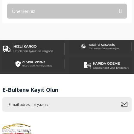
Önerileriniz
Yorum Yaz
Bu ürünün fiyat bilgisi, resim, ürün açıklamalarında ve diğer
konularda yetersiz gördüğünüz noktaları öneri formunu
kullanarak tarafımıza iletebilirsiniz.
Görüş ve önerileriniz için teşekkür ederiz.
Ürün resmi kalitesiz, bozuk veya görüntülenemiyor.
Ürün açıklamasında eksik bilgiler bulunuyor.
Ürün bilgilerinde hatalar bulunuyor.
Ürün fiyatı diğer sitelerden daha pahalı.
E-Bültene Kayıt Olun
Bu ürüne benzer farklı alternatifler olmalı.
Gönder