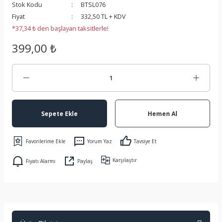
Stok Kodu
BTSL076
 Koruma
Fiyat
332,50 TL + KDV
*37,34 ₺ den başlayan taksitlerle!
399,00 ₺
Sepete Ekle
Hemen Al
Yorum Yaz
Tavsiye Et
Karşılaştır
Fiyatı Alarmı
Paylaş