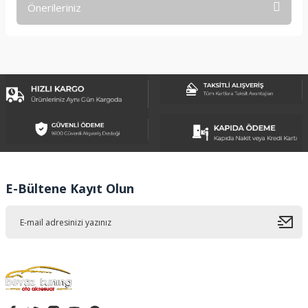
Önerileriniz
Yorum Yaz
Bu ürünün fiyat bilgisi, resim, ürün açıklamalarında ve diğer
konularda yetersiz gördüğünüz noktaları öneri formunu
kullanarak tarafımıza iletebilirsiniz.
Görüş ve önerileriniz için teşekkür ederiz.
Ürün resmi kalitesiz, bozuk veya görüntülenemiyor.
Ürün açıklamasında eksik bilgiler bulunuyor.
Ürün bilgilerinde hatalar bulunuyor.
Ürün fiyatı diğer sitelerden daha pahalı.
E-Bültene Kayıt Olun
Bu ürüne benzer farklı alternatifler olmalı.
Gönder