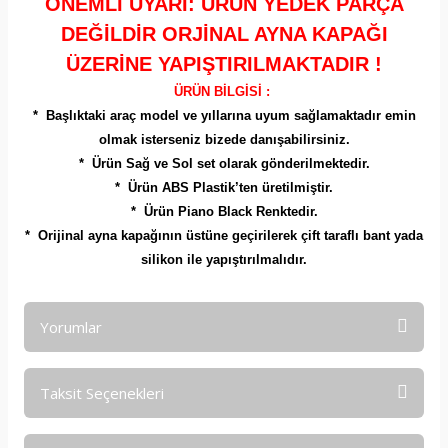
ÖNEMLİ UYARI: ÜRÜN YEDEK PARÇA
DEĞİLDİR ORJİNAL AYNA KAPAĞI
ÜZERİNE YAPIŞTIRILMAKTADIR !
ÜRÜN BİLGİSİ :
* Başlıktaki araç model ve yıllarına uyum sağlamaktadır emin
olmak isterseniz bizede danışabilirsiniz.
* Ürün Sağ ve Sol set olarak gönderilmektedir.
* Ürün ABS Plastik’ten üretilmiştir.
* Ürün Piano Black Renktedir.
* Orijinal ayna kapağının üstüne geçirilerek çift taraflı bant yada
silikon ile yapıştırılmalıdır.
Yorumlar
Taksit Seçenekleri
Bu ürüne ilk yorumu siz yapın!