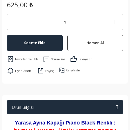
625,00 ₺
Sepete Ekle
Hemen Al
Yorum Yaz
Tavsiye Et
Karşılaştır
Fiyatı Alarmı
Paylaş
Ürün Bilgisi
Yarasa Ayna Kapağı Piano Black Renkli :