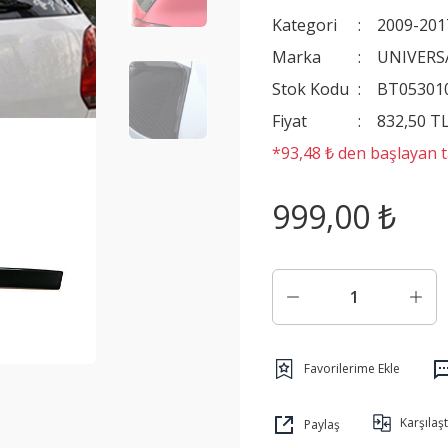
Kategori
2009-201
Marka
UNIVERS
Stok Kodu
BT05301
Fiyat
832,50 T
*93,48 ₺ den başlayan ta
999,00 ₺
Karşılaşt
Paylaş