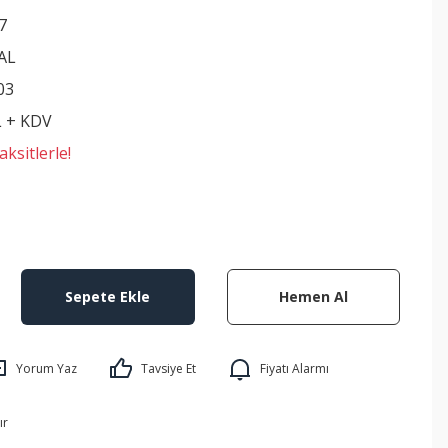
7
AL
03
L + KDV
ksitlerle!
Sepete Ekle
Hemen Al
Yorum Yaz
Tavsiye Et
Fiyatı Alarmı
ır