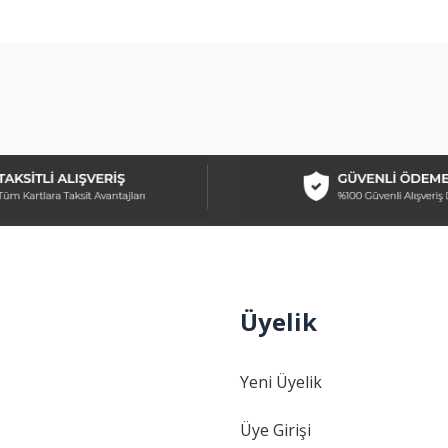
arda yetersiz gördüğünüz noktaları öneri formunu kullanarak tarafımıza ilet
Bu ürüne ilk yorumu siz yapın!
Yorum Yaz
Üyelik
Gönder
Yeni Üyelik
Üye Girişi