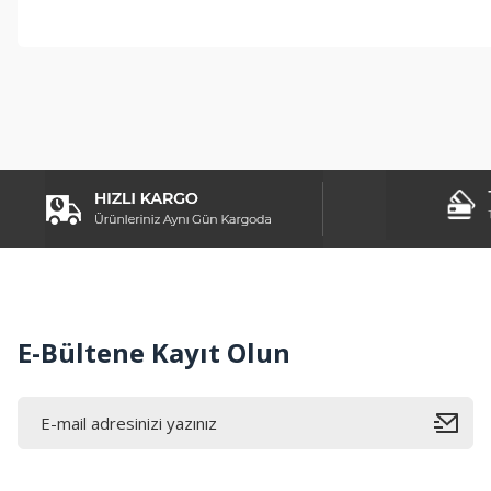
Bu ürünün fiyat bilgisi, resim, ürün açıklamalarında ve diğer konul
Görüş ve önerileriniz için teşekkür ederiz.
Ürün resmi kalitesiz, bozuk veya görüntülenemiyor.
Ürün açıklamasında eksik bilgiler bulunuyor.
Ürün bilgilerinde hatalar bulunuyor.
Ürün fiyatı diğer sitelerden daha pahalı.
Bu ürüne benzer farklı alternatifler olmalı.
E-Bültene Kayıt Olun