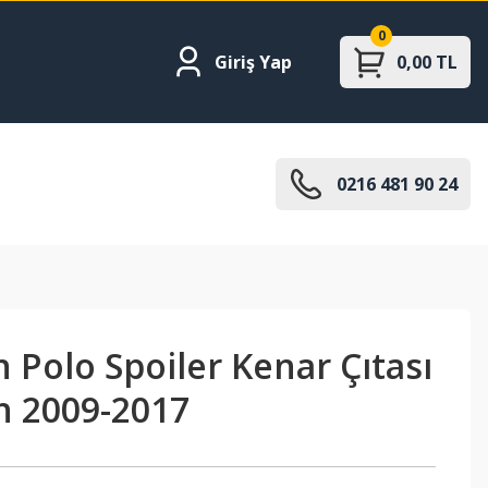
0
Giriş Yap
0,00 TL
0216 481 90 24
Polo Spoiler Kenar Çıtası
h 2009-2017