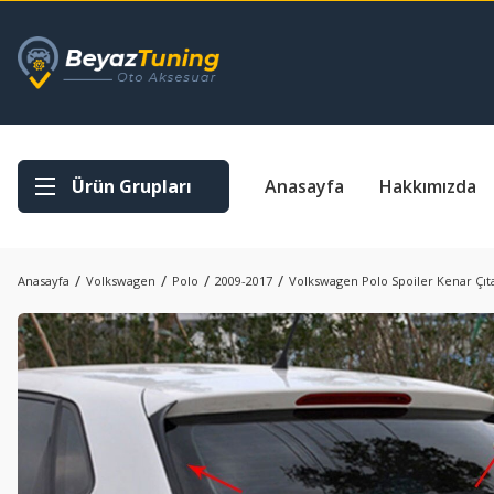
Ürün Grupları
Anasayfa
Hakkımızda
Anasayfa
Volkswagen
Polo
2009-2017
Volkswagen Polo Spoiler Kenar Çıta