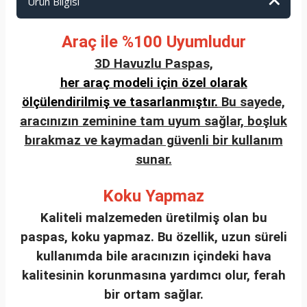
Ürün Bilgisi
Araç ile %100 Uyumludur
3D Havuzlu Paspas,
her araç modeli için özel olarak
ölçülendirilmiş ve tasarlanmıştır.
Bu sayede,
aracınızın zeminine tam uyum sağlar, boşluk
bırakmaz ve kaymadan güvenli bir kullanım
sunar.
Koku Yapmaz
Kaliteli malzemeden üretilmiş olan bu
paspas, koku yapmaz. Bu özellik, uzun süreli
kullanımda bile aracınızın içindeki hava
kalitesinin korunmasına yardımcı olur, ferah
bir ortam sağlar.