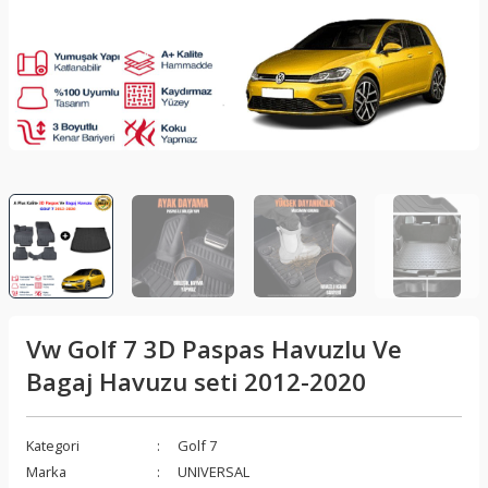
lar
Sis Lambası
Folyo - Karbon Kaplama
Su Isıtıcı - Kettle
nleri
Xenon Far
Telefon Tutucu
aleti
Vantilatör
Vites Topuzu
releri
Vw Golf 7 3D Paspas Havuzlu Ve
Bagaj Havuzu seti 2012-2020
Kategori
Golf 7
Marka
UNIVERSAL