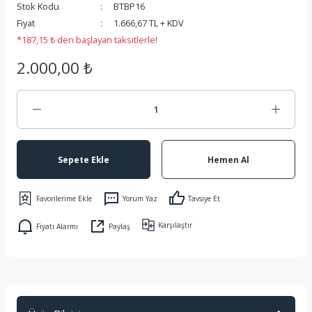
Stok Kodu
BTBP16
 Koruma
Fiyat
1.666,67 TL + KDV
*187,15 ₺ den başlayan taksitlerle!
2.000,00 ₺
Sepete Ekle
Hemen Al
Yorum Yaz
Tavsiye Et
Karşılaştır
Fiyatı Alarmı
Paylaş