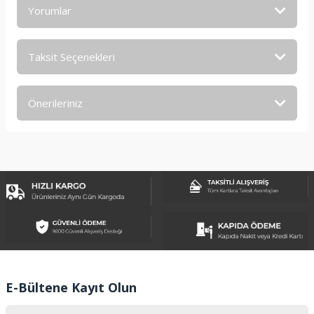
Yorumlar
Taksit Seçenekleri
Bu ürüne ilk yorumu siz yapın!
Önerileriniz
Yorum Yaz
Bu ürünün fiyat bilgisi, resim, ürün açıklamalarında ve diğer
konularda yetersiz gördüğünüz noktaları öneri formunu
kullanarak tarafımıza iletebilirsiniz.
Görüş ve önerileriniz için teşekkür ederiz.
Ürün resmi kalitesiz, bozuk veya görüntülenemiyor.
Ürün açıklamasında eksik bilgiler bulunuyor.
Ürün bilgilerinde hatalar bulunuyor.
Ürün fiyatı diğer sitelerden daha pahalı.
E-Bültene Kayıt Olun
Bu ürüne benzer farklı alternatifler olmalı.