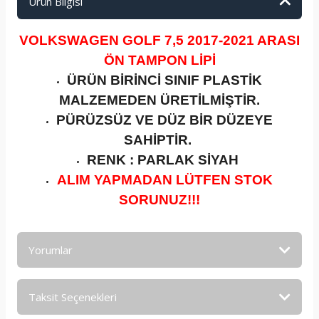
Ürün Bilgisi
VOLKSWAGEN GOLF 7,5 2017-2021 ARASI
ÖN TAMPON LİPİ
ÜRÜN BİRİNCİ SINIF PLASTİK
MALZEMEDEN ÜRETİLMİŞTİR.
PÜRÜZSÜZ VE DÜZ BİR DÜZEYE
SAHİPTİR.
RENK : PARLAK SİYAH
ALIM YAPMADAN LÜTFEN STOK
SORUNUZ!!!
Yorumlar
Taksit Seçenekleri
Bu ürüne ilk yorumu siz yapın!