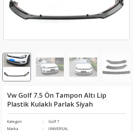
lar
Sis Lambası
Folyo - Karbon Kaplama
Su Isıtıcı - Kettle
nleri
Xenon Far
Telefon Tutucu
aleti
Vantilatör
Vites Topuzu
releri
Vw Golf 7.5 Ön Tampon Altı Lip
Plastik Kulaklı Parlak Siyah
Kategori
Golf 7
Marka
UNIVERSAL