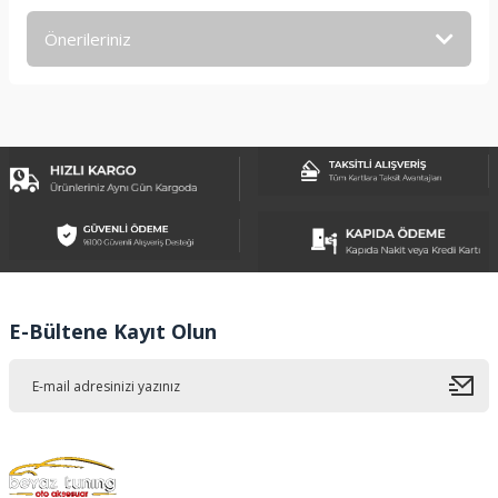
Önerileriniz
Yorum Yaz
Bu ürünün fiyat bilgisi, resim, ürün açıklamalarında ve diğer
konularda yetersiz gördüğünüz noktaları öneri formunu
kullanarak tarafımıza iletebilirsiniz.
Görüş ve önerileriniz için teşekkür ederiz.
Ürün resmi kalitesiz, bozuk veya görüntülenemiyor.
Ürün açıklamasında eksik bilgiler bulunuyor.
Ürün bilgilerinde hatalar bulunuyor.
Ürün fiyatı diğer sitelerden daha pahalı.
E-Bültene Kayıt Olun
Bu ürüne benzer farklı alternatifler olmalı.
Gönder