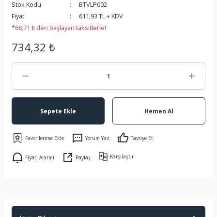
Stok Kodu
BTVLP002
 Koruma
Fiyat
611,93 TL + KDV
*68,71 ₺ den başlayan taksitlerle!
734,32 ₺
Sepete Ekle
Hemen Al
Yorum Yaz
Tavsiye Et
Karşılaştır
Fiyatı Alarmı
Paylaş