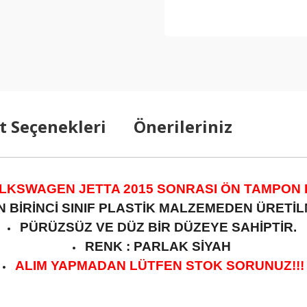
t Seçenekleri
Önerileriniz
LKSWAGEN JETTA 2015 SONRASI ÖN TAMPON L
 BİRİNCİ SINIF PLASTİK MALZEMEDEN ÜRETİLM
PÜRÜZSÜZ VE DÜZ BİR DÜZEYE SAHİPTİR.
RENK : PARLAK SİYAH
ALIM YAPMADAN LÜTFEN STOK SORUNUZ!!!
arda yetersiz gördüğünüz noktaları öneri formunu kullanarak tarafımıza ilet