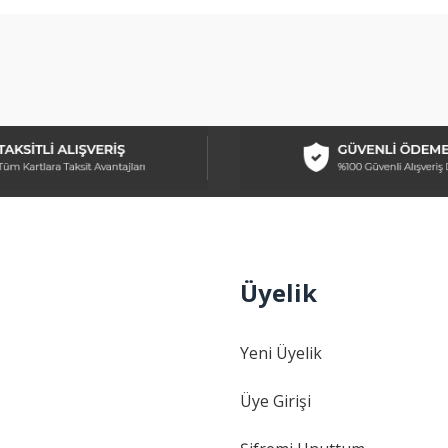
Bu ürüne ilk yorumu siz yapın!
Yorum Yaz
Üyelik
Gönder
Yeni Üyelik
Üye Girişi