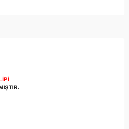
İPİ
İŞTİR.
ebilirsiniz.