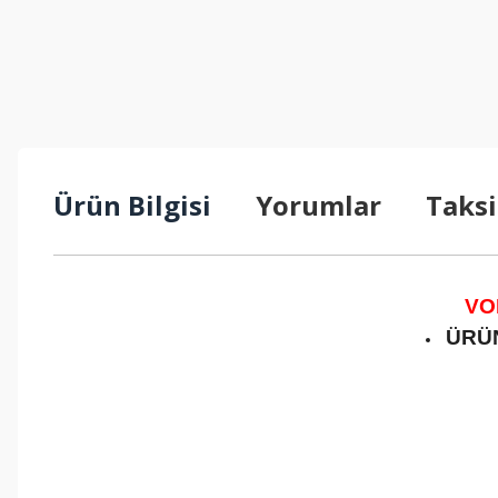
Ürün Bilgisi
Yorumlar
Taksi
VO
ÜRÜN
Bu ürünün fiyat bilgisi, resim, ürün açıklamalarında ve diğer konul