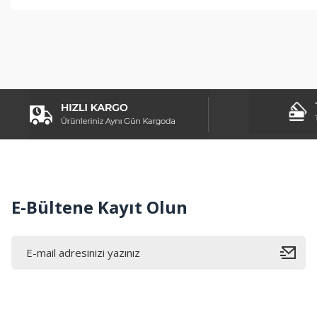
Görüş ve önerileriniz için teşekkür ederiz.
Ürün resmi kalitesiz, bozuk veya görüntülenemiyor.
Ürün açıklamasında eksik bilgiler bulunuyor.
Ürün bilgilerinde hatalar bulunuyor.
Ürün fiyatı diğer sitelerden daha pahalı.
Bu ürüne benzer farklı alternatifler olmalı.
E-Bültene Kayıt Olun