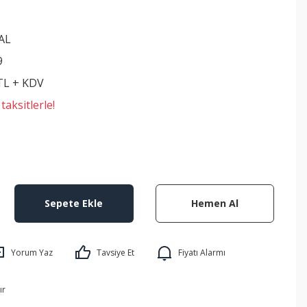
AL
9
 TL + KDV
aksitlerle!
Sepete Ekle
Hemen Al
Yorum Yaz
Tavsiye Et
Fiyatı Alarmı
ır