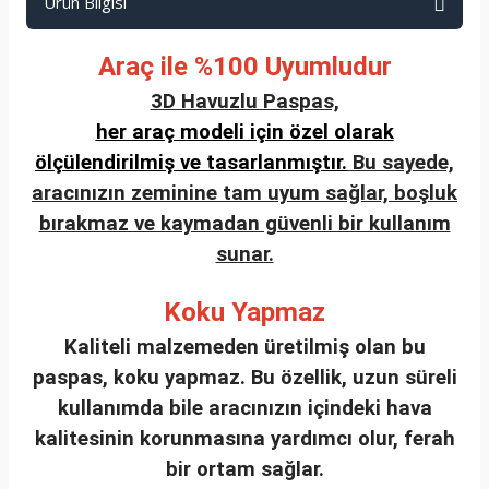
Ürün Bilgisi
Araç ile %100 Uyumludur
3D Havuzlu Paspas,
her araç modeli için özel olarak
ölçülendirilmiş ve tasarlanmıştır.
Bu sayede,
aracınızın zeminine tam uyum sağlar, boşluk
bırakmaz ve kaymadan güvenli bir kullanım
sunar.
Koku Yapmaz
Kaliteli malzemeden üretilmiş olan bu
paspas, koku yapmaz. Bu özellik, uzun süreli
kullanımda bile aracınızın içindeki hava
kalitesinin korunmasına yardımcı olur, ferah
bir ortam sağlar.