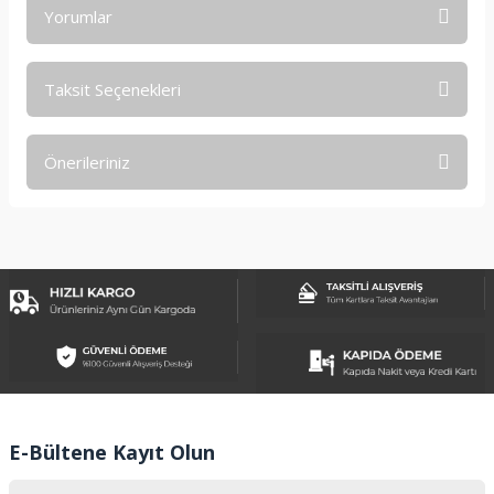
Yorumlar
Taksit Seçenekleri
Bu ürüne ilk yorumu siz yapın!
Önerileriniz
Yorum Yaz
Bu ürünün fiyat bilgisi, resim, ürün açıklamalarında ve diğer
konularda yetersiz gördüğünüz noktaları öneri formunu
kullanarak tarafımıza iletebilirsiniz.
Görüş ve önerileriniz için teşekkür ederiz.
Ürün resmi kalitesiz, bozuk veya görüntülenemiyor.
Ürün açıklamasında eksik bilgiler bulunuyor.
Ürün bilgilerinde hatalar bulunuyor.
Ürün fiyatı diğer sitelerden daha pahalı.
E-Bültene Kayıt Olun
Bu ürüne benzer farklı alternatifler olmalı.