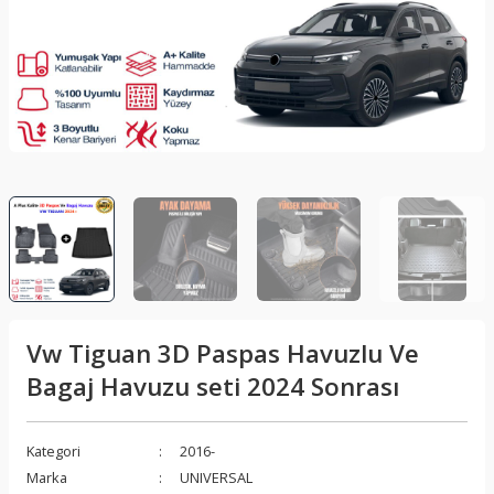
lar
Sis Lambası
Folyo - Karbon Kaplama
Su Isıtıcı - Kettle
nleri
Xenon Far
Telefon Tutucu
aleti
Vantilatör
Vites Topuzu
releri
Vw Tiguan 3D Paspas Havuzlu Ve
Bagaj Havuzu seti 2024 Sonrası
Kategori
2016-
Marka
UNIVERSAL