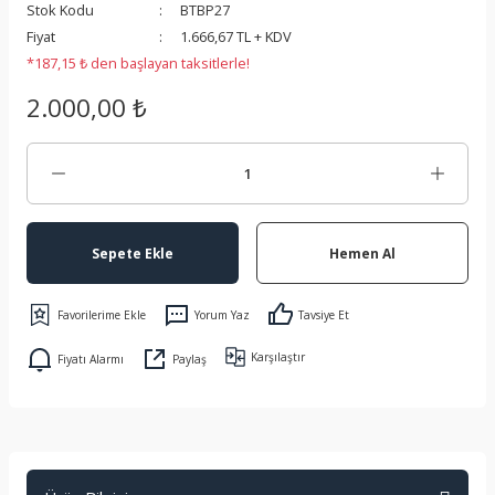
Stok Kodu
BTBP27
 Koruma
Fiyat
1.666,67 TL + KDV
*187,15 ₺ den başlayan taksitlerle!
2.000,00 ₺
Sepete Ekle
Hemen Al
Yorum Yaz
Tavsiye Et
Karşılaştır
Fiyatı Alarmı
Paylaş