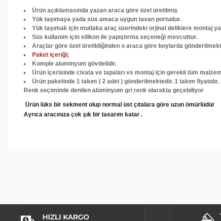
Ürün açıklamasında yazan araca göre özel üretilmiş
Yük taşımaya yada süs amaca uygun tavan portudur.
Yük taşımak için mutlaka araç üzerindeki orjinal deliklere montaj ya
Süs kullanım için silikon ile yapıştırma seçeneği mevcuttur.
Araçlar göre özel üretildiğinden o araca göre boylarda gönderilmek
Paket içeriği;
Komple aluminyum gövdelidir.
Ürün içerisinde civata ve tapaları vs montaj için gerekli tüm malze
Ürün paketinde 1 takım ( 2 adet ) gönderilmektedir. 1 takım fiyatıdır.
Renk seçiminde denilen alüminyum gri renk olarakta geçebiliyor
Ürün lüks bir sekment olup normal üst çıtalara göre uzun ömürlüdür
Ayrıca aracınıza çok şık bir tasarım katar .
Bu ürünün fiyat bilgisi, resim, ürün açıklamalarında ve diğer konul
Görüş ve önerileriniz için teşekkür ederiz.
Ürün resmi kalitesiz, bozuk veya görüntülenemiyor.
Ürün açıklamasında eksik bilgiler bulunuyor.
Ürün bilgilerinde hatalar bulunuyor.
Ürün fiyatı diğer sitelerden daha pahalı.