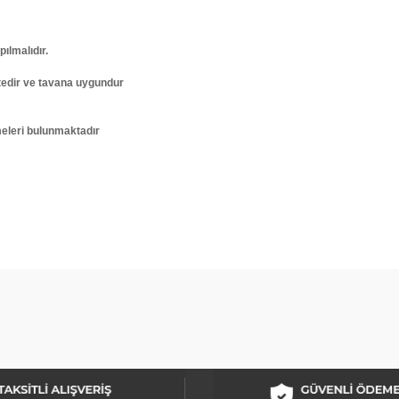
pılmalıdır.
tedir ve tavana uygundur
meleri bulunmaktadır
arda yetersiz gördüğünüz noktaları öneri formunu kullanarak tarafımıza ilet
Bu ürüne ilk yorumu siz yapın!
Yorum Yaz