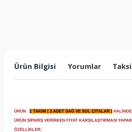
Ürün Bilgisi
Yorumlar
Taksi
ÜRÜN
1 TAKIM ( 2 ADET SAĞ VE SOL ÇITALAR )
HALİNDE
ÜRÜN SİPARİŞ VERİRKEN FİYAT KARŞILAŞTIRMASI YAPA
ÖZELLİKLER;