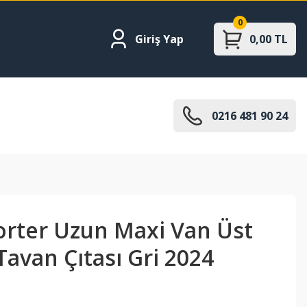
0
Giriş Yap
0,00 TL
0216 481 90 24
rter Uzun Maxi Van Üst
Tavan Çıtası Gri 2024