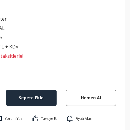
ter
AL
S
 TL + KDV
aksitlerle!
Sepete Ekle
Hemen Al
Yorum Yaz
Tavsiye Et
Fiyatı Alarmı