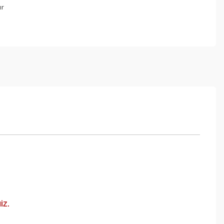
ır
İZ.